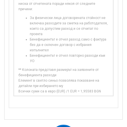
ниска от отчетената поради някоя от следните
причини:
За физически лица договорената стойност не
включва разходите за сметка на работодателя,
които са допустим разход и се отчитат по
проекта
Бенефициентът е отчел разход само с фактура
без да е сключен договор с избрания
изпълнител
Бенефициентът е отчел повторно разходи към
УО
** Колоната представя размерът на заявените от
бенефициента разходи
Елемент в светло синьо позволява показване на
детайли при избирането му
Всички суми са в евро (EUR) /1 EUR = 1,95583 BGN