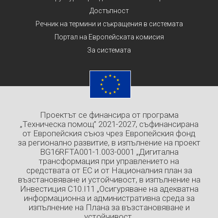
Достъпност
Речник на термини и съкращения в системата
Портал на Европейската комисия
За системата
Проектът се финансира от програма
„Техническа помощ” 2021-2027, съфинансирана
от Европейския съюз чрез Европейския фонд
за регионално развитие, в изпълнение на проект
BG16RFTA001-1.003-0001 „Дигитална
трансформация при управлението на
средствата от ЕС и от Националния план за
възстановяване и устойчивост, в изпълнение на
Инвестиция C10.I11 „Осигуряване на адекватна
информационна и административна среда за
изпълнение на Плана за възстановяване и
устойчивост.