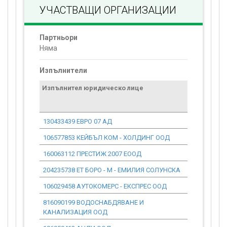
УЧАСТВАЩИ ОРГАНИЗАЦИИ
Партньори
Няма
Изпълнители
Изпълнител юридическо лице
Договор
стойност
проекта*
130433439 ЕВРО 07 АД
0.00
106577853 КЕЙБЪЛ КОМ - ХОЛДИНГ ООД
0.00
160063112 ПРЕСТИЖ 2007 ЕООД
0.00
204235738 ЕТ БОРО - М - ЕМИЛИЯ СОЛУНСКА
0.00
106029458 АУТОКОМЕРС - ЕКСПРЕС ООД
0.00
816090199 ВОДОСНАБДЯВАНЕ И
0.00
КАНАЛИЗАЦИЯ ООД