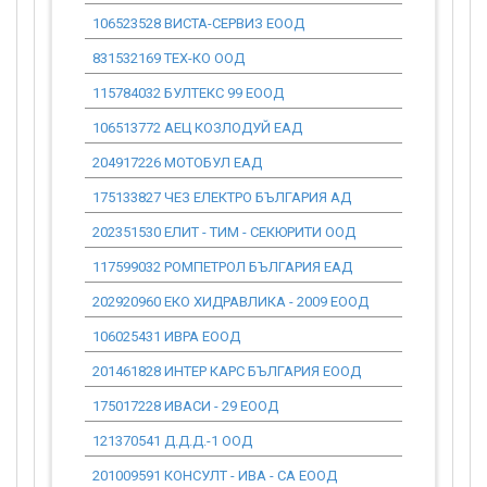
106523528 ВИСТА-СЕРВИЗ ЕООД
0.00
831532169 ТЕХ-КО ООД
0.00
115784032 БУЛТЕКС 99 ЕООД
0.00
106513772 АЕЦ КОЗЛОДУЙ ЕАД
0.00
204917226 МОТОБУЛ ЕАД
0.00
175133827 ЧЕЗ ЕЛЕКТРО БЪЛГАРИЯ АД
0.00
202351530 ЕЛИТ - ТИМ - СЕКЮРИТИ ООД
0.00
117599032 РОМПЕТРОЛ БЪЛГАРИЯ ЕАД
0.00
202920960 ЕКО ХИДРАВЛИКА - 2009 ЕООД
0.00
106025431 ИВРА ЕООД
0.00
201461828 ИНТЕР КАРС БЪЛГАРИЯ ЕООД
0.00
175017228 ИВАСИ - 29 ЕООД
0.00
121370541 Д.Д.Д.-1 ООД
0.00
201009591 КОНСУЛТ - ИВА - СА ЕООД
0.00