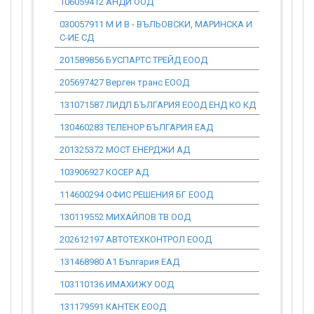
106059412 АНДИ ООД
0.00
030057911 М И В - ВЪЛЬОВСКИ, МАРИНСКА И
0.00
С-ИЕ СД
201589856 БУСПАРТС ТРЕЙД ЕООД
0.00
205697427 Верген транс ЕООД
0.00
131071587 ЛИДЛ БЪЛГАРИЯ ЕООД ЕНД КО КД
0.00
130460283 ТЕЛЕНОР БЪЛГАРИЯ ЕАД
0.00
201325372 МОСТ ЕНЕРДЖИ АД
0.00
103906927 КОСЕР АД
0.00
114600294 ОФИС РЕШЕНИЯ БГ ЕООД
0.00
130119552 МИХАЙЛОВ ТВ ООД
0.00
202612197 АВТОТЕХКОНТРОЛ ЕООД
0.00
131468980 А1 България ЕАД
0.00
103110136 ИМАХИЖУ ООД
0.00
131179591 КАНТЕК ЕООД
0.00