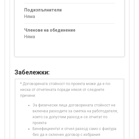
Подизпълнители
Няма
Членове на обединение
Няма
Забележки:
* Договорената стойност по проекта може да е по-
ниска от отчетената поради някоя от следните
причини:
За физически лица договорената стойност не
включва разходите за сметка на работодателя,
които са допустим разход и се отчитат по
проекта
Бенефициентът е отчел разход само с фактура
без да е сключен договор с избрания