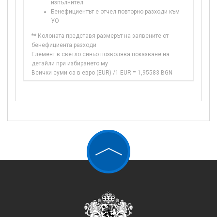
изпълнител
Бенефициентът е отчел повторно разходи към
УО
** Колоната представя размерът на заявените от
бенефициента разходи
Елемент в светло синьо позволява показване на
детайли при избирането му
Всички суми са в евро (EUR) /1 EUR = 1,95583 BGN