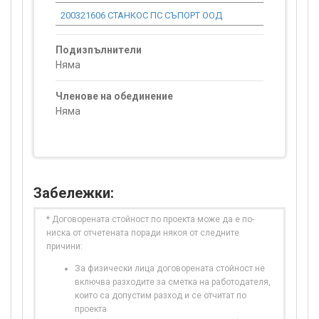
200321606 СТАНКОС ПС СЪПОРТ ООД
0.00
Подизпълнители
Няма
Членове на обединение
Няма
Забележки:
* Договорената стойност по проекта може да е по-
ниска от отчетената поради някоя от следните
причини:
За физически лица договорената стойност не
включва разходите за сметка на работодателя,
които са допустим разход и се отчитат по
проекта