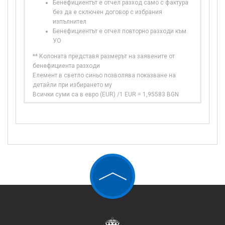
Бенефициентът е отчел разход само с фактура
без да е сключен договор с избрания
изпълнител
Бенефициентът е отчел повторно разходи към
УО
** Колоната представя размерът на заявените от
бенефициента разходи
Елемент в светло синьо позволява показване на
детайли при избирането му
Всички суми са в евро (EUR) /1 EUR = 1,95583 BGN