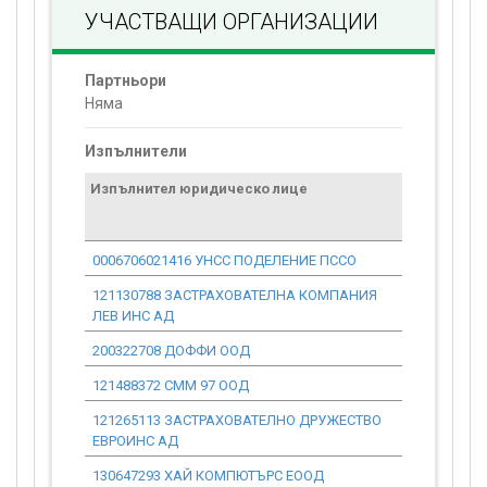
УЧАСТВАЩИ ОРГАНИЗАЦИИ
Партньори
Няма
Изпълнители
Изпълнител юридическо лице
Договор
стойност
проекта*
0006706021416 УНСС ПОДЕЛЕНИЕ ПССО
0.00
121130788 ЗАСТРАХОВАТЕЛНА КОМПАНИЯ
0.00
ЛЕВ ИНС АД
200322708 ДОФФИ ООД
0.00
121488372 СММ 97 ООД
0.00
121265113 ЗАСТРАХОВАТЕЛНО ДРУЖЕСТВО
0.00
ЕВРОИНС АД
130647293 ХАЙ КОМПЮТЪРС ЕООД
0.00