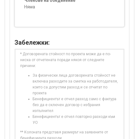
Членове на обединение
Няма
Забележки:
* Договорената стойност по проекта може да е по-
ниска от отчетената поради някоя от следните
причини:
За физически лица договорената стойност не
включва разходите за сметка на работодателя,
които са допустим разход и се отчитат по
проекта
Бенефициентът е отчел разход само с фактура
без да е сключен договор с избрания
изпълнител
Бенефициентът е отчел повторно разходи към
УО
** Колоната представя размерът на заявените от
бенефициента разходи