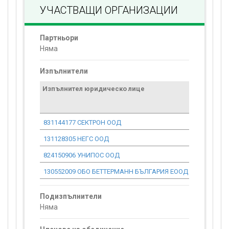
УЧАСТВАЩИ ОРГАНИЗАЦИИ
Партньори
Няма
Изпълнители
Изпълнител юридическо лице
Договор
стойност
проекта*
831144177 СЕКТРОН ООД
0.00
131128305 НЕГС ООД
0.00
824150906 УНИПОС ООД
0.00
130552009 ОБО БЕТТЕРМАНН БЪЛГАРИЯ ЕООД
0.00
Подизпълнители
Няма