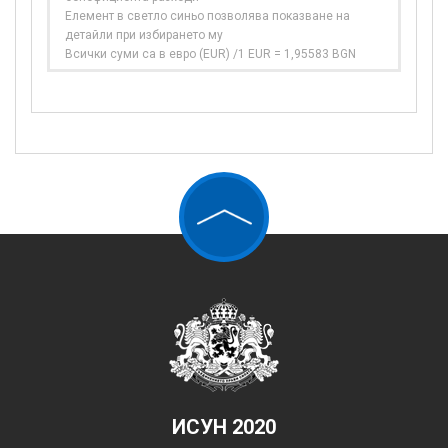
Елемент в светло синьо позволява показване на
детайли при избирането му
Всички суми са в евро (EUR) /1 EUR = 1,95583 BGN
ИСУН 2020