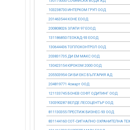
130175000 СОФИЙСКА ВОДА АД
103238730 ИНТЕРКОМ ГРУП ООД
201463544 КОНЕ ЕООД
200808026 ЗЛАТИ 97 ЕООД
131186850 ГЕОКАД-93 ЕООД
130644436 ТОПЛОКОНТРОЛ ООД
203831735 ДИ ЕМ МАКС ООД
130423154 ЮРОКОМ 2000 ООД
205503954 СИ БИ ЕКС БЪЛГАРИЯ АД
204819771 4смарт ООД
121133745 БОНЕВ СОФТ ОДИТИНГ ООД
130390287 ВЕЛДЕ ЛЕСОЦЕНТЪР ООД
811130355 ПРЕСТИЖ БИЗНЕС-93 ООД
831144160 СОТ-СИГНАЛНО ОХРАНИТЕЛНА ТЕ