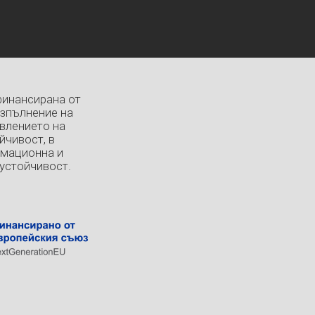
финансирана от
изпълнение на
влението на
йчивост, в
рмационна и
устойчивост.