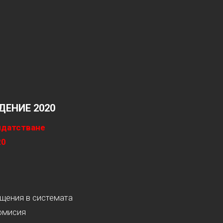
ЕНИЕ 2020
идатстване
20
ащения в системата
омисия