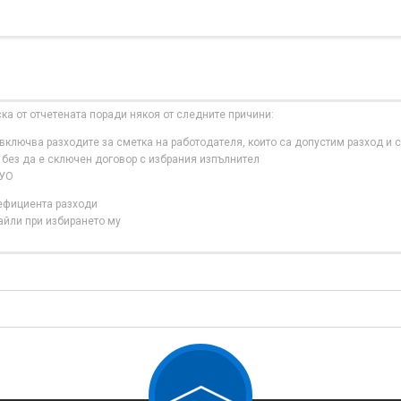
ска от отчетената поради някоя от следните причини:
ключва разходите за сметка на работодателя, които са допустим разход и с
 без да е сключен договор с избрания изпълнител
 УО
нефициента разходи
айли при избирането му