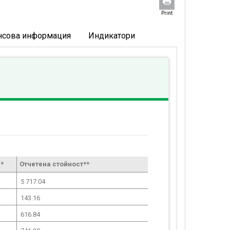
Print
нсова информация
Индикатори
*
Отчетена стойност**
5 717.04
143.16
616.84