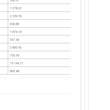
395.31
1 278.22
2 299.76
306.80
1 874.74
337.44
3 893.93
153.39
15 144.71
893.48