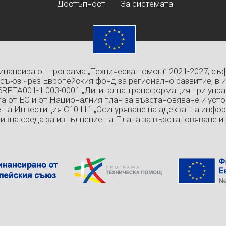
Достъпност
За системата
инансира от програма „Техническа помощ” 2021-2027, съ
съюз чрез Европейския фонд за регионално развитие, в 
6RFTA001-1.003-0001 „Дигитална трансформация при упра
а от ЕС и от Националния план за възстановяване и усто
 на Инвестиция C10.I11 „Осигуряване на адекватна инфо
ивна среда за изпълнение на Плана за възстановяване и 