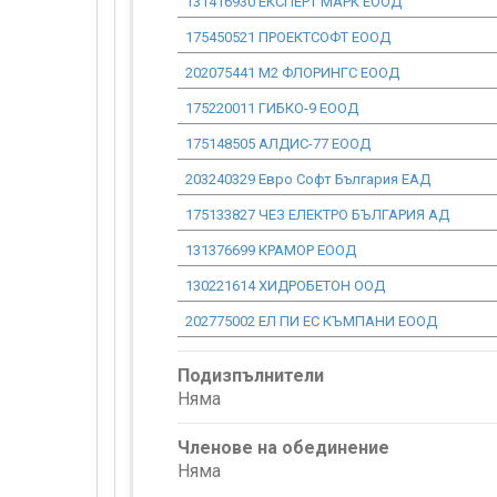
131416930 ЕКСПЕРТ МАРК ЕООД
175450521 ПРОЕКТСОФТ ЕООД
202075441 М2 ФЛОРИНГС ЕООД
175220011 ГИБКО-9 ЕООД
175148505 АЛДИС-77 ЕООД
203240329 Евро Софт България ЕАД
175133827 ЧЕЗ ЕЛЕКТРО БЪЛГАРИЯ АД
131376699 КРАМОР ЕООД
130221614 ХИДРОБЕТОН ООД
202775002 ЕЛ ПИ ЕС КЪМПАНИ ЕООД
Подизпълнители
Няма
Членове на обединение
Няма