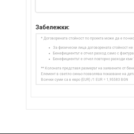
Забележки:
* Договорената стойност по проекта може да е по-ни
За физически лица договорената стойност не в
Бенефициентът е отчел разход само с фактура
Бенефициентът е отчел повторно разходи към
** Колоната представя размерът на заявените от бе
Елемент в светло синьо позволява показване на дет
Всички суми са в евро (EUR) /1 EUR = 1,95583 BGN