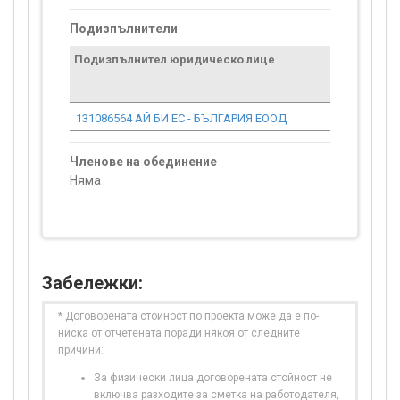
Подизпълнители
Подизпълнител юридическо лице
131086564 АЙ БИ ЕС - БЪЛГАРИЯ ЕООД
Членове на обединение
Няма
Забележки:
* Договорената стойност по проекта може да е по-
ниска от отчетената поради някоя от следните
причини:
За физически лица договорената стойност не
включва разходите за сметка на работодателя,