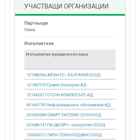
УЧАСТВАЩИ ОРГАНИЗАЦИИ
Партньори
Няма
Изпълнители
Изпълнител юридическо лице
Договор
стойност
проекта*
131086564 АЙ БИ ЕС - БЪЛГАРИЯ ЕООД
704 718.79
121467570 Гравис България АД
8 207 743.
121442617 СТОУН КОМПЮТЪРС АД
72 951.13
831641791 Информационно обслужване АД
2 141 290.
201020584 СМАРТ СИСТЕМС 2010 ЕООД
46 476.43
201686141 ПИ ДИ ЕЙЧ - консултинг ЕООД
93 948.66
130030121 ЛИОН ТЕХНОЛОДЖИС ЕООД
0.00