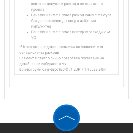
които са допустим разход и се отчитат по
проекта
Бенефициентът е отчел разход само с фактура
без да е сключен договор с избрания
изпълнител
Бенефициентът е отчел повторно разходи към
УО
** Колоната представя размерът на заявените от
бенефициента разходи
Елемент в светло синьо позволява показване на
детайли при избирането му
Всички суми са в евро (EUR) /1 EUR = 1,95583 BGN