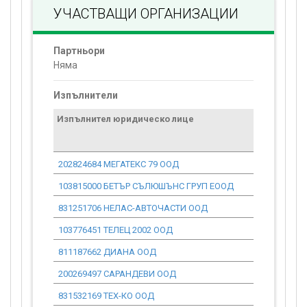
УЧАСТВАЩИ ОРГАНИЗАЦИИ
Партньори
Няма
Изпълнители
Изпълнител юридическо лице
Договор
стойност
проекта*
202824684 МЕГАТЕКС 79 ООД
0.00
103815000 БЕТЪР СЪЛЮШЪНС ГРУП ЕООД
0.00
831251706 НЕЛАС-АВТОЧАСТИ ООД
0.00
103776451 ТЕЛЕЦ 2002 ООД
0.00
811187662 ДИАНА ООД
0.00
200269497 САРАНДЕВИ ООД
0.00
831532169 ТЕХ-КО ООД
0.00