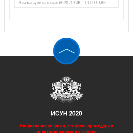
Всички суми са в евро (EUR) /1 EUR = 1,95583 BGN
ИСУН 2020
Оперативни програми, отворени процедури и
електронно кандидатстване