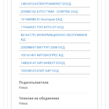
148120124 ЕЛЕКТРОМАРКЕТ ЕООД
0.00
205982102 АУТО ГУМИ - СПАРТАК ООД
0.00
131468980 А1 България ЕАД
0.00
175443651 ТОП АУТО-07 ООД
0.00
831641791 ИНФОРМАЦИОННО ОБСЛУЖВАНЕ
0.00
АД
200388697 ВМ ГРУП 2008 ООД
0.00
103161401 АВТОЕКСПРЕС АД
0.00
148024147 СИП ИНВЕСТ ЕООД
0.00
103558125 ЕЛИТ КАР ООД
0.00
Подизпълнители
Няма
Членове на обединение
Няма