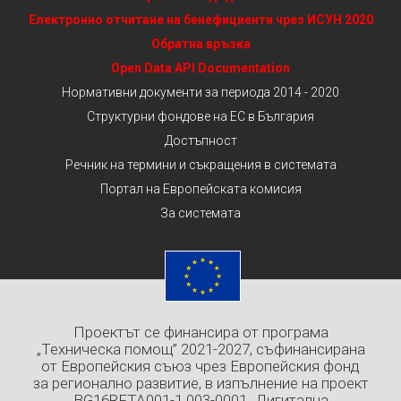
Електронно отчитане на бенефициенти чрез ИСУН 2020
Обратна връзка
Open Data API Documentation
Нормативни документи за периода 2014 - 2020
Структурни фондове на ЕС в България
Достъпност
Речник на термини и съкращения в системата
Портал на Европейската комисия
За системата
Проектът се финансира от програма
„Техническа помощ” 2021-2027, съфинансирана
от Европейския съюз чрез Европейския фонд
за регионално развитие, в изпълнение на проект
BG16RFTA001-1.003-0001 „Дигитална