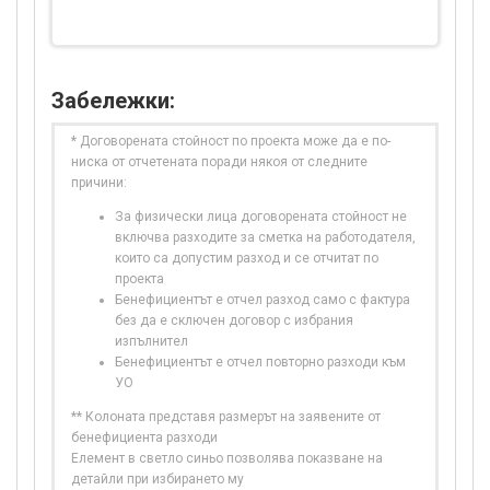
Забележки:
* Договорената стойност по проекта може да е по-
ниска от отчетената поради някоя от следните
причини:
За физически лица договорената стойност не
включва разходите за сметка на работодателя,
които са допустим разход и се отчитат по
проекта
Бенефициентът е отчел разход само с фактура
без да е сключен договор с избрания
изпълнител
Бенефициентът е отчел повторно разходи към
УО
** Колоната представя размерът на заявените от
бенефициента разходи
Елемент в светло синьо позволява показване на
детайли при избирането му