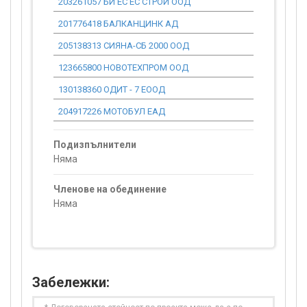
203261057 БИ ЕС ЕС СТРОЙ ООД
0.00
201776418 БАЛКАНЦИНК AД
0.00
205138313 СИЯНА-СБ 2000 ООД
0.00
123665800 НОВОТЕХПРОМ ООД
0.00
130138360 ОДИТ - 7 ЕООД
0.00
204917226 МОТОБУЛ ЕАД
0.00
Подизпълнители
Няма
Членове на обединение
Няма
Забележки: