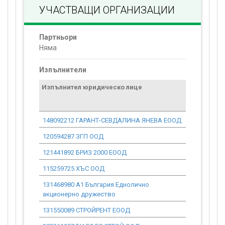
УЧАСТВАЩИ ОРГАНИЗАЦИИ
Партньори
Няма
Изпълнители
Изпълнител юридическо лице
Договор
стойност
проекта*
148092212 ГАРАНТ-СЕВДАЛИНА ЯНЕВА ЕООД
0.00
120594287 ЗГП ООД
0.00
121441892 БРИЗ 2000 ЕООД
0.00
115259725 ХЪС ООД
0.00
131468980 А1 България Еднолично
0.00
акционерно дружество
131550089 СТРОЙРЕНТ ЕООД
0.00