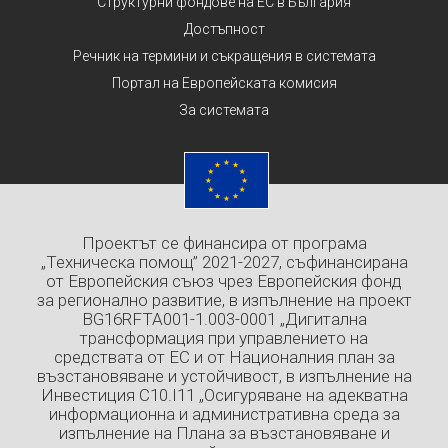
Структурни фондове на ЕС в България
Достъпност
Речник на термини и съкращения в системата
Портал на Европейската комисия
За системата
Проектът се финансира от програма
„Техническа помощ” 2021-2027, съфинансирана
от Европейския съюз чрез Европейския фонд
за регионално развитие, в изпълнение на проект
BG16RFTA001-1.003-0001 „Дигитална
трансформация при управлението на
средствата от ЕС и от Националния план за
възстановяване и устойчивост, в изпълнение на
Инвестиция C10.I11 „Осигуряване на адекватна
информационна и административна среда за
изпълнение на Плана за възстановяване и