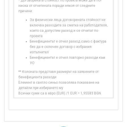
* Договорената стойност по проекта може да е по-
ниска от отчетената поради някоя от следните
причини:
За физически лица договорената стойност не
включва разходите за сметка на работодателя,
които са допустим разход и се отчитат по
проекта
Бенефициентът е отчел разход само с фактура
без да е сключен договор с избрания
изпълнител
Бенефициентът е отчел повторно разходи към
УО
** Колоната представя размерът на заявените от
бенефициента разходи
Елемент в светло синьо позволява показване на
детайли при избирането му
Всички суми са в евро (EUR) /1 EUR = 1,95583 BGN