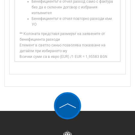
Бенефициентът е отчел разход само с фактура
без да е сключен договор с избрания
изпълнител
Бенефициентът е отчел повторно разходи към
УО
** Колоната представя размерът на заявените от
бенефициента разходи
Елемент в светло синьо позволява показване на
детайли при избирането му
Всички суми са в евро (EUR) /1 EUR = 1,95583 BGN