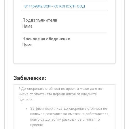
811169842 ВСИ - КО КОНСУЛТ ООД
0.00
Подизпълнители
Няма
Членове на обединение
Няма
Забележки:
* Договорената стойност по проекта може да е по-
ниска от отчетената поради някоя от следните
причини:
За физически лица договорената стойност не
включва разходите за сметка на работодателя,
които са допустим разход и се отчитат по
проекта