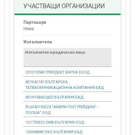
УЧАСТВАЩИ ОРГАНИЗАЦИИ
Партньори
Няма
Изпълнители
Изпълнител юридическо лице
Договор
стойност
проекта*
201310580 ТРЕЙДНЕТ ВАРНА ЕООД
0.00
831642181 БЪЛГАРСКА
0.00
ТЕЛЕКОМУНИКАЦИОННА КОМПАНИЯ ЕАД
831915840 ШЕЛ БЪЛГАРИЯ ЕАД
0.00
PL6340195224 "АМЕРИ-ПОЛ ТРЕЙДИНГ -
0.00
ПОЛША" ООД
121759222 ОМВ БЪЛГАРИЯ ООД
0.00
130948987 ЕКО БЪЛГАРИЯ ЕАД
0.00