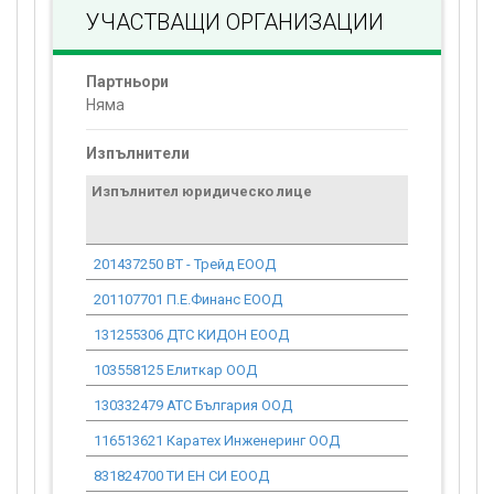
УЧАСТВАЩИ ОРГАНИЗАЦИИ
Партньори
Няма
Изпълнители
Изпълнител юридическо лице
Договор
стойност
проекта*
201437250 ВТ - Трейд ЕООД
0.00
201107701 П.Е.Финанс ЕООД
0.00
131255306 ДТС КИДОН ЕООД
0.00
103558125 Eлиткар ООД
0.00
130332479 АТС България ООД
0.00
116513621 Каратех Инженеринг ООД
0.00
831824700 ТИ ЕН СИ ЕООД
0.00