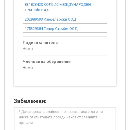
831823420 КОЛБИС МЕЖДУНАРОДЕН
0.00
ТРАНСФЕР АД
202989593 Канцеларски ООД
0.00
175329384 Тонер Стрийм ООД
0.00
Подизпълнители
Няма
Членове на обединение
Няма
Забележки:
* Договорената стойност по проекта може да е по-
ниска от отчетената поради някоя от следните
причини: