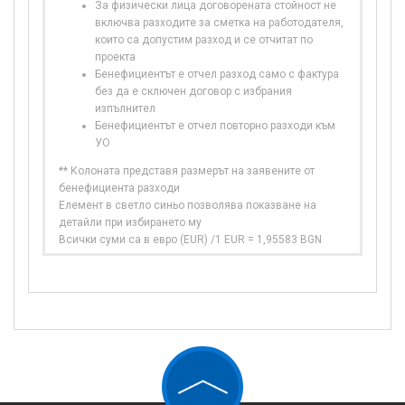
За физически лица договорената стойност не
включва разходите за сметка на работодателя,
които са допустим разход и се отчитат по
проекта
Бенефициентът е отчел разход само с фактура
без да е сключен договор с избрания
изпълнител
Бенефициентът е отчел повторно разходи към
УО
** Колоната представя размерът на заявените от
бенефициента разходи
Елемент в светло синьо позволява показване на
детайли при избирането му
Всички суми са в евро (EUR) /1 EUR = 1,95583 BGN