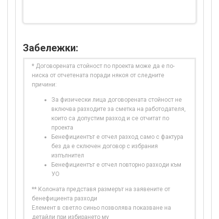
Забележки:
* Договорената стойност по проекта може да е по-
ниска от отчетената поради някоя от следните
причини:
За физически лица договорената стойност не
включва разходите за сметка на работодателя,
които са допустим разход и се отчитат по
проекта
Бенефициентът е отчел разход само с фактура
без да е сключен договор с избрания
изпълнител
Бенефициентът е отчел повторно разходи към
УО
** Колоната представя размерът на заявените от
бенефициента разходи
Елемент в светло синьо позволява показване на
детайли при избирането му