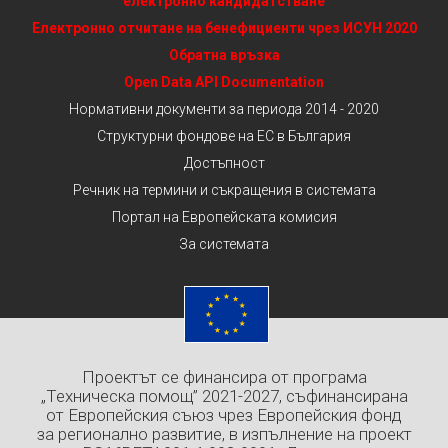
електронно кандидатстване
Електронно отчитане на бенефициенти чрез ИСУН 2020
Обратна връзка
Open Data API Documentation
Нормативни документи за периода 2014 - 2020
Структурни фондове на ЕС в България
Достъпност
Речник на термини и съкращения в системата
Портал на Европейската комисия
За системата
Проектът се финансира от програма
„Техническа помощ” 2021-2027, съфинансирана
от Европейския съюз чрез Европейския фонд
за регионално развитие, в изпълнение на проект