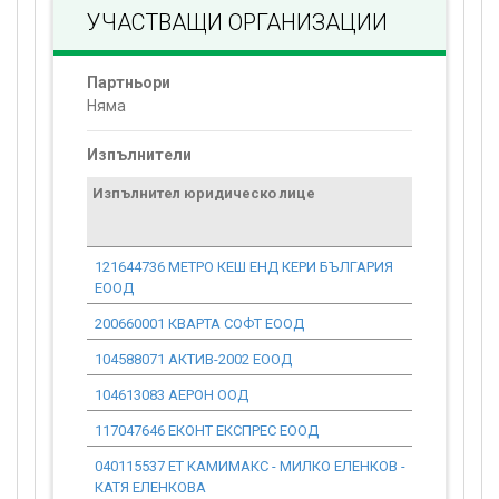
УЧАСТВАЩИ ОРГАНИЗАЦИИ
Партньори
Няма
Изпълнители
Изпълнител юридическо лице
Договор
стойност
проекта*
121644736 МЕТРО КЕШ ЕНД КЕРИ БЪЛГАРИЯ
0.00
ЕООД
200660001 КВАРТА СОФТ ЕООД
0.00
104588071 АКТИВ-2002 ЕООД
0.00
104613083 АЕРОН ООД
0.00
117047646 ЕКОНТ ЕКСПРЕС ЕООД
0.00
040115537 ЕТ КАМИМАКС - МИЛКО ЕЛЕНКОВ -
0.00
КАТЯ ЕЛЕНКОВА