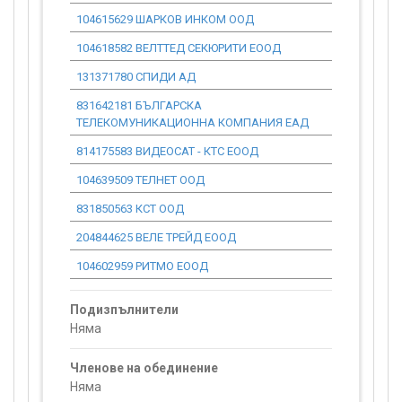
104615629 ШАРКОВ ИНКОМ ООД
0.00
104618582 ВЕЛТТЕД СЕКЮРИТИ ЕООД
0.00
131371780 СПИДИ АД
0.00
831642181 БЪЛГАРСКА
0.00
ТЕЛЕКОМУНИКАЦИОННА КОМПАНИЯ ЕАД
814175583 ВИДЕОСАТ - КТС ЕООД
0.00
104639509 ТЕЛНЕТ ООД
0.00
831850563 КСТ ООД
0.00
204844625 ВЕЛЕ ТРЕЙД ЕООД
0.00
104602959 РИТМО ЕООД
0.00
Подизпълнители
Няма
Членове на обединение
Няма