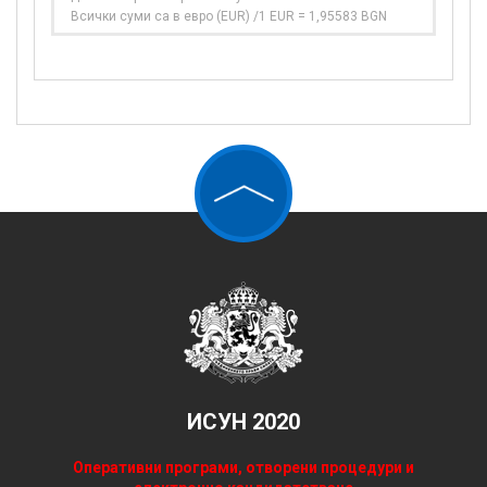
Всички суми са в евро (EUR) /1 EUR = 1,95583 BGN
ИСУН 2020
Оперативни програми, отворени процедури и