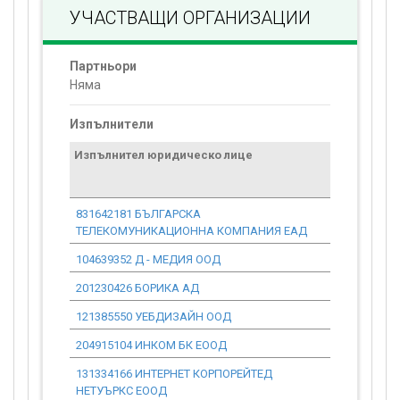
УЧАСТВАЩИ ОРГАНИЗАЦИИ
Партньори
Няма
Изпълнители
Изпълнител юридическо лице
Договор
стойност
проекта*
831642181 БЪЛГАРСКА
0.00
ТЕЛЕКОМУНИКАЦИОННА КОМПАНИЯ ЕАД
104639352 Д - МЕДИЯ ООД
0.00
201230426 БОРИКА АД
0.00
121385550 УЕБДИЗАЙН ООД
0.00
204915104 ИНКОМ БК ЕООД
0.00
131334166 ИНТЕРНЕТ КОРПОРЕЙТЕД
0.00
НЕТУЪРКС ЕООД