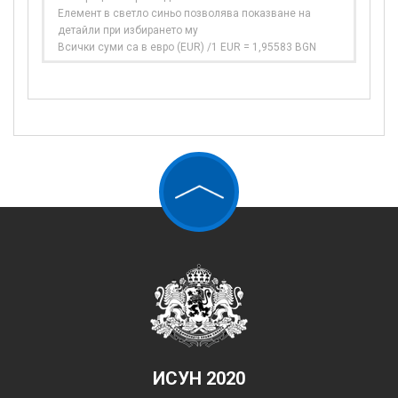
Елемент в светло синьо позволява показване на
детайли при избирането му
Всички суми са в евро (EUR) /1 EUR = 1,95583 BGN
ИСУН 2020