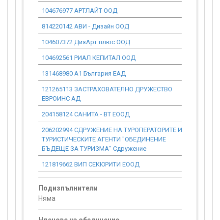
104676977 АРТЛАЙТ ООД
0.00
814220142 АВИ - Дизайн ООД
0.00
104607372 ДизАрт плюс ООД
0.00
104692561 РИАЛ КЕПИТАЛ ООД
0.00
131468980 А1 България ЕАД
0.00
121265113 ЗАСТРАХОВАТЕЛНО ДРУЖЕСТВО
0.00
ЕВРОИНС АД
204158124 САНИТА - ВТ ЕООД
0.00
206202994 СДРУЖЕНИЕ НА ТУРОПЕРАТОРИТЕ И
0.00
ТУРИСТИЧЕСКИТЕ АГЕНТИ "ОБЕДИНЕНИЕ
БЪДЕЩЕ ЗА ТУРИЗМА" Сдружение
121819662 ВИП СЕКЮРИТИ ЕООД
0.00
Подизпълнители
Няма