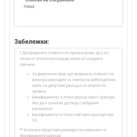
Членове на обединение
Няма
Забележки:
* Договорената стойност по проекта може да е по-
ниска от отчетената поради някоя от следните
причини:
За физически лица договорената стойност не
включва разходите за сметка на работодателя,
които са допустим разход и се отчитат по
проекта
Бенефициентът е отчел разход само с фактура
без да е сключен договор с избрания
изпълнител
Бенефициентът е отчел повторно разходи към
УО
** Колоната представя размерът на заявените от
бенефициента разходи