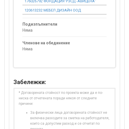
176026792 ФОНДАЦИЯ"РЗСД -АВИЦЕНА"
920.33
120613232 МЕБЕЛ ДИЗАЙН ООД
0.00
Подизпълнители
Няма
Членове на обединение
Няма
Забележки:
* Договорената стойност по проекта може да е по-
ниска от отчетената поради някоя от следните
причини:
За физически лица договорената стойност не
включва разходите за сметка на работодателя,
които са допустим разход и се отчитат по