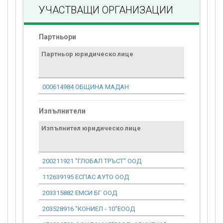
УЧАСТВАЩИ ОРГАНИЗАЦИИ
Партньори
Партньор юридическо лице
Договор
стойност
проекта*
000614984 ОБЩИНА МАДАН
61 121.10
Изпълнители
Изпълнител юридическо лице
Договор
стойност
проекта*
200211921 "ГЛОБАЛ ТРЪСТ" ООД
51.13
112639195 ЕСПАС АУТО ООД
27 967.15
203315882 ЕМСИ БГ ООД
0.00
203528916 "КОНИЕЛ - 10"ЕООД
143.16