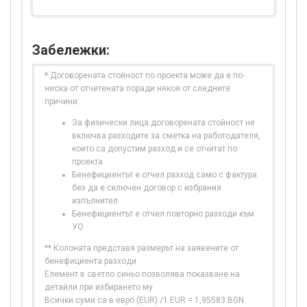
Забележки:
* Договорената стойност по проекта може да е по-
ниска от отчетената поради някоя от следните
причини:
За физически лица договорената стойност не
включва разходите за сметка на работодателя,
които са допустим разход и се отчитат по
проекта
Бенефициентът е отчел разход само с фактура
без да е сключен договор с избрания
изпълнител
Бенефициентът е отчел повторно разходи към
УО
** Колоната представя размерът на заявените от
бенефициента разходи
Елемент в светло синьо позволява показване на
детайли при избирането му
Всички суми са в евро (EUR) /1 EUR = 1,95583 BGN