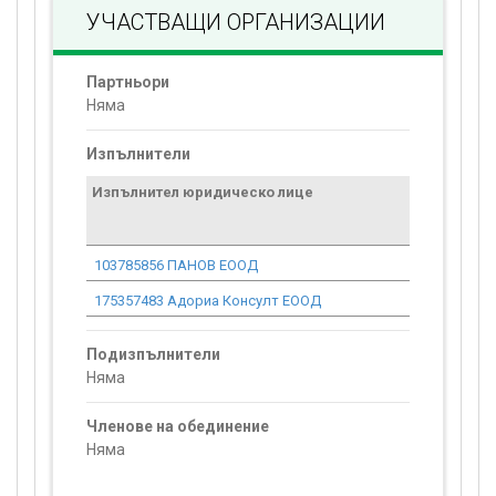
УЧАСТВАЩИ ОРГАНИЗАЦИИ
Партньори
Няма
Изпълнители
Изпълнител юридическо лице
Договор
стойност
проекта*
103785856 ПАНОВ ЕООД
48 909.16
175357483 Адориа Консулт ЕООД
978.18
Подизпълнители
Няма
Членове на обединение
Няма