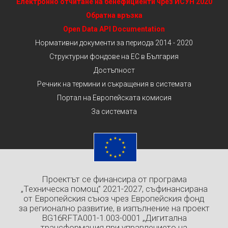
Електронно отчитане на бенефициенти чрез ИСУН 2020
Обратна връзка
Open Data API Documentation
Нормативни документи за периода 2014 - 2020
Структурни фондове на ЕС в България
Достъпност
Речник на термини и съкращения в системата
Портал на Европейската комисия
За системата
Проектът се финансира от програма
„Техническа помощ” 2021-2027, съфинансирана
от Европейския съюз чрез Европейския фонд
за регионално развитие, в изпълнение на проект
BG16RFTA001-1.003-0001 „Дигитална
трансформация при управлението на