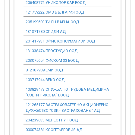
206408772 УНИКОЛОР КАР ЕООД
0.00
121759222 ОМВ БЪЛГАРИЯ ООД
0.00
205199693 ТИ ЕН ВАРНА ООД
0.00
131371780 СПИДИ АД
0.00
201417931 ОФИС КОНСУМАТИВИ ООД
0.00
131338474 ПРОСТУДИО ООД
0.00
203075654 ФИСКОМ 33 ЕООД
0.00
812187989 ЕМИ ООД
0.00
103717944 ВЕКО ООД
0.00
103829473 СЛУЖБА ПО ТРУДОВА МЕДИЦИНА
0.00
"СВЕТИ НИКОЛА" ЕООД
121265177 ЗАСТРАХОВАТЕЛНО АКЦИОНЕРНО
0.00
ДРУЖЕСТВО "ОЗК - ЗАСТРАХОВАНЕ " АД
204239633 МЕНЕС ГРУП ООД
0.00
000074381 КООПТЪРГОВИЯ АД
0.00