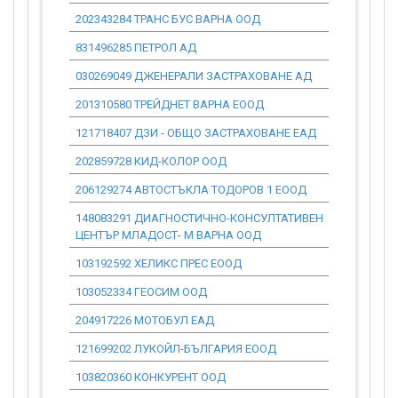
202343284 ТРАНС БУС ВАРНА ООД
0.00
831496285 ПЕТРОЛ АД
0.00
030269049 ДЖЕНЕРАЛИ ЗАСТРАХОВАНЕ АД
0.00
201310580 ТРЕЙДНЕТ ВАРНА ЕООД
0.00
121718407 ДЗИ - ОБЩО ЗАСТРАХОВАНЕ ЕАД
0.00
202859728 КИД-КОЛОР ООД
0.00
206129274 АВТОСТЪКЛА ТОДОРОВ 1 ЕООД
0.00
148083291 ДИАГНОСТИЧНО-КОНСУЛТАТИВЕН
0.00
ЦЕНТЪР МЛАДОСТ- М ВАРНА ООД
103192592 ХЕЛИКС ПРЕС ЕООД
0.00
103052334 ГЕОСИМ ООД
0.00
204917226 МОТОБУЛ ЕАД
0.00
121699202 ЛУКОЙЛ-БЪЛГАРИЯ ЕООД
0.00
103820360 КОНКУРЕНТ ООД
0.00