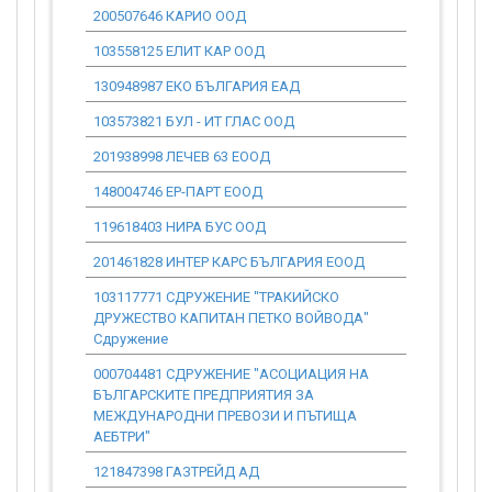
200507646 КАРИО ООД
0.00
103558125 ЕЛИТ КАР ООД
0.00
130948987 ЕКО БЪЛГАРИЯ ЕАД
0.00
103573821 БУЛ - ИТ ГЛАС ООД
0.00
201938998 ЛЕЧЕВ 63 ЕООД
0.00
148004746 ЕР-ПАРТ ЕООД
0.00
119618403 НИРА БУС ООД
0.00
201461828 ИНТЕР КАРС БЪЛГАРИЯ ЕООД
0.00
103117771 СДРУЖЕНИЕ "ТРАКИЙСКО
0.00
ДРУЖЕСТВО КАПИТАН ПЕТКО ВОЙВОДА"
Сдружение
000704481 СДРУЖЕНИЕ "АСОЦИАЦИЯ НА
0.00
БЪЛГАРСКИТЕ ПРЕДПРИЯТИЯ ЗА
МЕЖДУНАРОДНИ ПРЕВОЗИ И ПЪТИЩА
АЕБТРИ"
121847398 ГАЗТРЕЙД АД
0.00