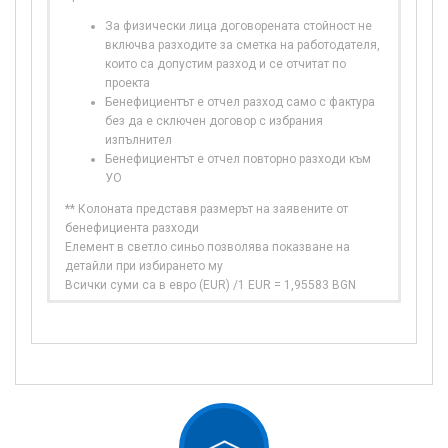
За физически лица договорената стойност не
включва разходите за сметка на работодателя,
които са допустим разход и се отчитат по
проекта
Бенефициентът е отчел разход само с фактура
без да е сключен договор с избрания
изпълнител
Бенефициентът е отчел повторно разходи към
УО
** Колоната представя размерът на заявените от
бенефициента разходи
Елемент в светло синьо позволява показване на
детайли при избирането му
Всички суми са в евро (EUR) /1 EUR = 1,95583 BGN