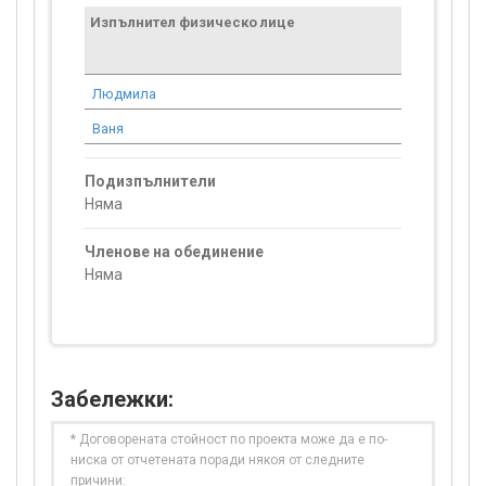
Изпълнител физическо лице
Договор
стойност
проекта*
Людмила
0.00
Ваня
0.00
Подизпълнители
Няма
Членове на обединение
Няма
Забележки:
* Договорената стойност по проекта може да е по-
ниска от отчетената поради някоя от следните
причини: