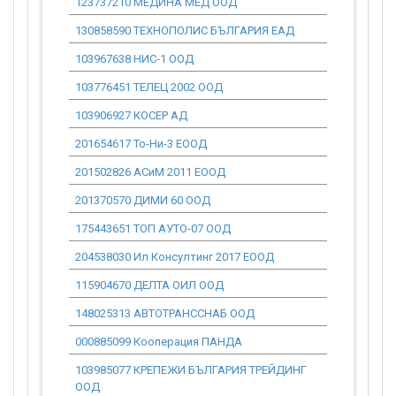
123737210 МЕДИНА МЕД ООД
0.00
130858590 ТЕХНОПОЛИС БЪЛГАРИЯ ЕАД
0.00
103967638 НИС-1 ООД
0.00
103776451 ТЕЛЕЦ 2002 ООД
0.00
103906927 КОСЕР АД
0.00
201654617 То-Ни-3 ЕООД
0.00
201502826 АСиМ 2011 ЕООД
0.00
201370570 ДИМИ 60 ООД
0.00
175443651 ТОП АУТО-07 ООД
0.00
204538030 Ил Консултинг 2017 ЕООД
0.00
115904670 ДЕЛТА ОИЛ ООД
0.00
148025313 АВТОТРАНССНАБ ООД
0.00
000885099 Кооперация ПАНДА
0.00
103985077 КРЕПЕЖИ БЪЛГАРИЯ ТРЕЙДИНГ
0.00
ООД