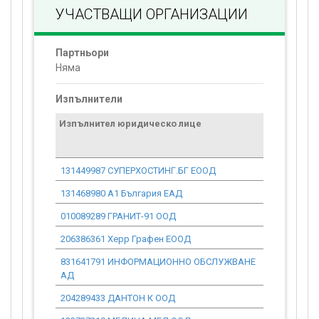
УЧАСТВАЩИ ОРГАНИЗАЦИИ
Партньори
Няма
Изпълнители
Изпълнител юридическо лице
Договор
стойност
проекта*
131449987 СУПЕРХОСТИНГ.БГ ЕООД
0.00
131468980 А1 България ЕАД
0.00
010089289 ГРАНИТ-91 ООД
0.00
206386361 Херр Графен ЕООД
0.00
831641791 ИНФОРМАЦИОННО ОБСЛУЖВАНЕ
0.00
АД
204289433 ДАНТОН К ООД
0.00