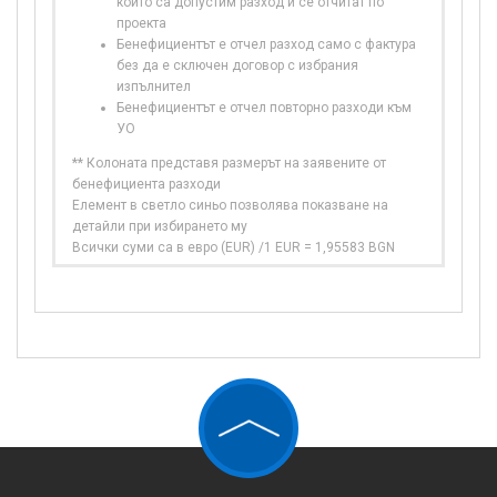
които са допустим разход и се отчитат по
проекта
Бенефициентът е отчел разход само с фактура
без да е сключен договор с избрания
изпълнител
Бенефициентът е отчел повторно разходи към
УО
** Колоната представя размерът на заявените от
бенефициента разходи
Елемент в светло синьо позволява показване на
детайли при избирането му
Всички суми са в евро (EUR) /1 EUR = 1,95583 BGN