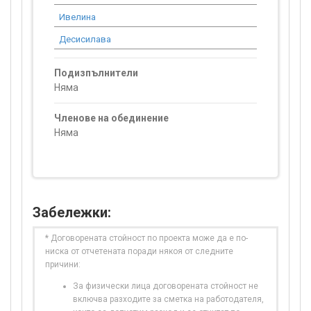
Ивелина
8 058.36
Десисилава
9 252.19
Подизпълнители
Няма
Членове на обединение
Няма
Забележки:
* Договорената стойност по проекта може да е по-
ниска от отчетената поради някоя от следните
причини:
За физически лица договорената стойност не
включва разходите за сметка на работодателя,