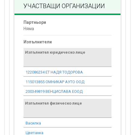
УЧАСТВАЩИ ОРГАНИЗАЦИИ
Партньори
Няма
Изпълнители
Изпълнител юридическо лице
Договор
стойност
проекта*
122086234 ЕТ НАДЯ ТОДОРОВА
944.87
115013855 ОМНИКАР АУТО ООД
25 562.04
200349819 ВЕНЦИСЛАВА ЕООД
3 046.28
Изпълнител физическо лице
Договор
стойност
проекта*
Василка
7 461.45
Цветанка
8 058.34