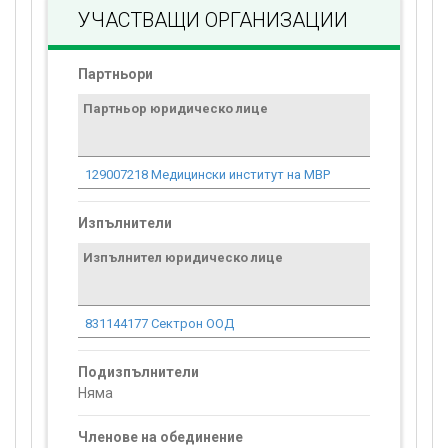
УЧАСТВАЩИ ОРГАНИЗАЦИИ
Партньори
Партньор юридическо лице
Договор
стойност
проекта*
129007218 Медицински институт на МВР
0.00
Изпълнители
Изпълнител юридическо лице
Договор
стойност
проекта*
831144177 Сектрон ООД
110 885.10
Подизпълнители
Няма
Членове на обединение