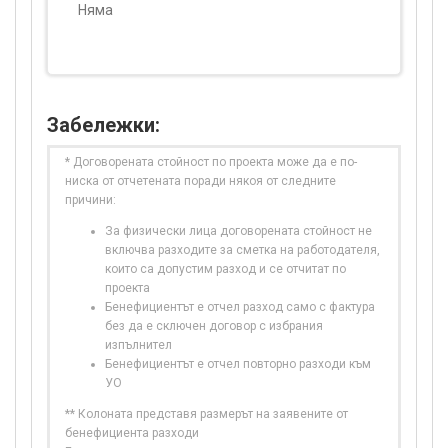
Няма
Забележки:
* Договорената стойност по проекта може да е по-
ниска от отчетената поради някоя от следните
причини:
За физически лица договорената стойност не
включва разходите за сметка на работодателя,
които са допустим разход и се отчитат по
проекта
Бенефициентът е отчел разход само с фактура
без да е сключен договор с избрания
изпълнител
Бенефициентът е отчел повторно разходи към
УО
** Колоната представя размерът на заявените от
бенефициента разходи