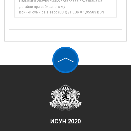
Елемент в светло синьо позволява показване на
детайли при избирането му
Всички суми са в евро (EUR) /1 EUR = 1,95583 BGN
ИСУН 2020