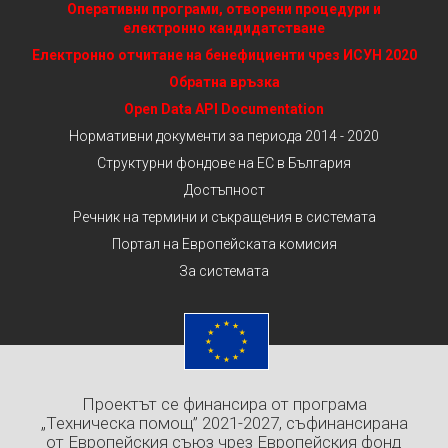
Оперативни програми, отворени процедури и
електронно кандидатстване
Електронно отчитане на бенефициенти чрез ИСУН 2020
Обратна връзка
Open Data API Documentation
Нормативни документи за периода 2014 - 2020
Структурни фондове на ЕС в България
Достъпност
Речник на термини и съкращения в системата
Портал на Европейската комисия
За системата
Проектът се финансира от програма
„Техническа помощ” 2021-2027, съфинансирана
от Европейския съюз чрез Европейския фонд