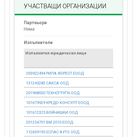
УЧАСТВАЩИ ОРГАНИЗАЦИИ
Партньори
Няма
Изпълнители
Изпълнител юридическо лице
Договор
стойност
проекта*
203922494 РИЛА ФОРЕСТ ЕООД
0.00
131245283 САКСА ООД
0.00
201968030 ТЕХНОГРУП6 ООД
0.00
101679929 КРЕДО КОНСУЛТ ЕООД
0.00
101612325 ВОЙНИШКИ ООД
0.00
201254701 БМ 2010 ЕООД
0.00
112639195 ЕСПАС АУТО ООД
0.00