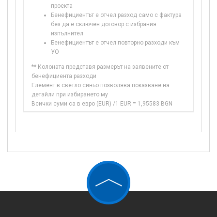
проекта
Бенефициентът е отчел разход само с фактура
без да е сключен договор с избрания
изпълнител
Бенефициентът е отчел повторно разходи към
УО
** Колоната представя размерът на заявените от
бенефициента разходи
Елемент в светло синьо позволява показване на
детайли при избирането му
Всички суми са в евро (EUR) /1 EUR = 1,95583 BGN