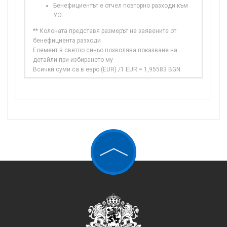
Бенефициентът е отчел повторно разходи към
УО
** Колоната представя размерът на заявените от
бенефициента разходи
Елемент в светло синьо позволява показване на
детайли при избирането му
Всички суми са в евро (EUR) /1 EUR = 1,95583 BGN