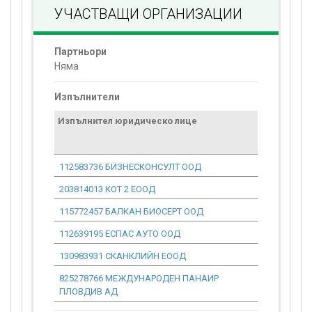
УЧАСТВАЩИ ОРГАНИЗАЦИИ
Партньори
Няма
Изпълнители
Изпълнител юридическо лице
Договор
стойност
проекта*
112583736 БИЗНЕСКОНСУЛТ ООД
0.00
203814013 КОТ 2 ЕООД
0.00
115772457 БАЛКАН БИОСЕРТ ООД
0.00
112639195 ЕСПАС АУТО ООД
0.00
130983931 СКАНКЛИЙН ЕООД
0.00
825278766 МЕЖДУНАРОДЕН ПАНАИР
0.00
ПЛОВДИВ АД