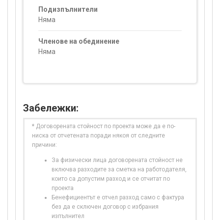
Подизпълнители
Няма
Членове на обединение
Няма
Забележки:
* Договорената стойност по проекта може да е по-
ниска от отчетената поради някоя от следните
причини:
За физически лица договорената стойност не
включва разходите за сметка на работодателя,
които са допустим разход и се отчитат по
проекта
Бенефициентът е отчел разход само с фактура
без да е сключен договор с избрания
изпълнител