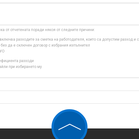
ска от отчетената поради някоя от следните причини:
ключва разходите за сметка на работодателя, които са допустим разход и с
 без да е сключен договор с избрания изпълнител
 УО
нефициента разходи
айли при избирането му