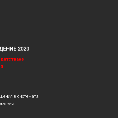
ЕНИЕ 2020
идатстване
20
ащения в системата
омисия