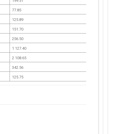
199.51
77.85
125.89
151.70
256.50
1 127.40
2 108.65
342.56
125.75