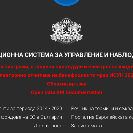
ИОННА СИСТЕМА ЗА УПРАВЛЕНИЕ И НАБЛЮД
и програми, отворени процедури и електронно канд
лектронно отчитане на бенефициенти чрез ИСУН 20
Обратна връзка
Open Data API Documentation
ти за периода 2014 - 2020
Речник на термини и съкр
 фондове на ЕС в България
Портал на Европейската к
Достъпност
За системата