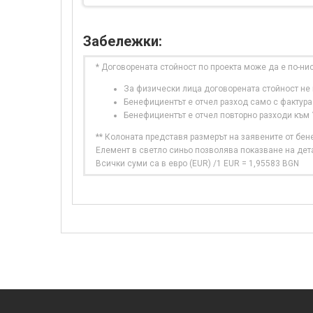
Забележки:
* Договорената стойност по проекта може да е по-ни
За физически лица договорената стойност не в
Бенефициентът е отчел разход само с фактура
Бенефициентът е отчел повторно разходи към
** Колоната представя размерът на заявените от бе
Елемент в светло синьо позволява показване на дет
Всички суми са в евро (EUR) /1 EUR = 1,95583 BGN