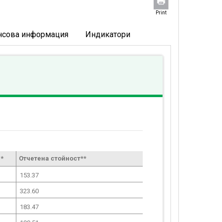
Print
нсова информация
Индикатори
*
Отчетена стойност**
153.37
323.60
183.47