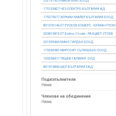
202137925 Никси Фокс ЕООД
175133827 ЧЕЗ ЕЛЕКТРО БЪЛГАРИЯ АД
175375677 ХЕРМАН МАЙЕР БЪЛГАРИЯ ЕООД
831076146 ЕТ РУСКОВ КОМЕРС - ЮЛИАН РУСК
020815813 ЕТ Бойчо Стоев - РАЗЦВЕТ-СТОЕВ
201595460 МАКС ГАРДЪН ЕООД
175393981 МИРСОФТ СЪЛЮШЪНС ЕООД
130358417 ТАШЕВ-ГАЛВИНГ ООД
831915840 ШЕЛ БЪЛГАРИЯ ЕАД
Подизпълнители
Няма
Членове на обединение
Няма