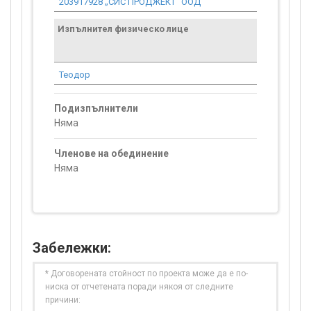
203917928 „СИС ПРОДЖЕКТ“ ООД
6 800.18
Изпълнител физическо лице
Договор
стойност
проекта*
Теодор
2 617.81
Подизпълнители
Няма
Членове на обединение
Няма
Забележки:
* Договорената стойност по проекта може да е по-
ниска от отчетената поради някоя от следните
причини: