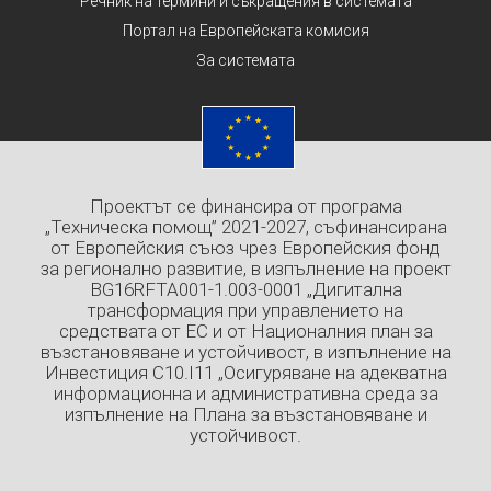
Речник на термини и съкращения в системата
Портал на Европейската комисия
За системата
Проектът се финансира от програма
„Техническа помощ” 2021-2027, съфинансирана
от Европейския съюз чрез Европейския фонд
за регионално развитие, в изпълнение на проект
BG16RFTA001-1.003-0001 „Дигитална
трансформация при управлението на
средствата от ЕС и от Националния план за
възстановяване и устойчивост, в изпълнение на
Инвестиция C10.I11 „Осигуряване на адекватна
информационна и административна среда за
изпълнение на Плана за възстановяване и
устойчивост.