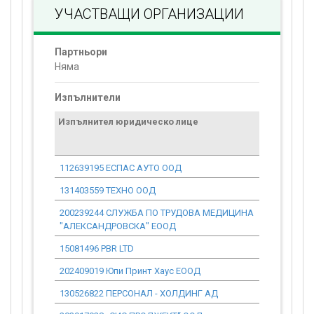
УЧАСТВАЩИ ОРГАНИЗАЦИИ
Партньори
Няма
Изпълнители
Изпълнител юридическо лице
Договор
стойност
проекта*
112639195 ЕСПАС АУТО ООД
13 441.86
131403559 ТЕХНО ООД
3 112.74
200239244 СЛУЖБА ПО ТРУДОВА МЕДИЦИНА
1 073.71
"АЛЕКСАНДРОВСКА" ЕООД
15081496 PBR LTD
25 882.62
202409019 Юпи Принт Хаус ЕООД
1 384.58
130526822 ПЕРСОНАЛ - ХОЛДИНГ АД
11 596.10