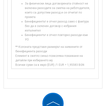
За физически лица договорената стойност не
включва разходите за сметка на работодателя,
които са допустим разход и се отчитат по
проекта
Бенефициентът е отчел разход само с фактура
без да е сключен договор с избрания
изпълнител
Бенефициентът е отчел повторно разходи към
УО
** Колоната представя размерът на заявените от
бенефициента разходи
Елемент в светло синьо позволява показване на
детайли при избирането му
Всички суми са в евро (EUR) /1 EUR = 1,95583 BGN