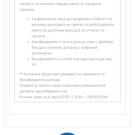
ниска от отчетената поради някоя от следните
причини:
За физически лица договорената стойност не
включва разходите за сметка на работодателя,
които са допустим разход и се отчитат по
проекта
Бенефициентът е отчел разход само с фактура
без да е сключен договор с избрания
изпълнител
Бенефициентът е отчел повторно разходи към
УО
** Колоната представя размерът на заявените от
бенефициента разходи
Елемент в светло синьо позволява показване на
детайли при избирането му
Всички суми са в евро (EUR) /1 EUR = 1,95583 BGN