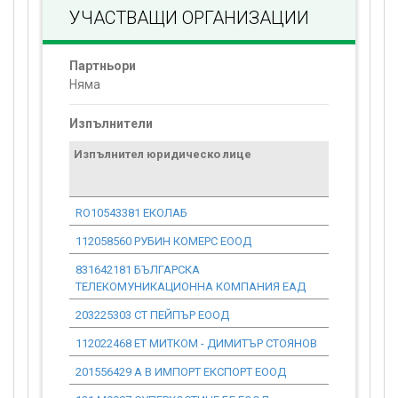
УЧАСТВАЩИ ОРГАНИЗАЦИИ
Партньори
Няма
Изпълнители
Изпълнител юридическо лице
Договор
стойност
проекта*
RO10543381 ЕКОЛАБ
0.00
112058560 РУБИН КОМЕРС ЕООД
0.00
831642181 БЪЛГАРСКА
0.00
ТЕЛЕКОМУНИКАЦИОННА КОМПАНИЯ ЕАД
203225303 СТ ПЕЙПЪР ЕООД
0.00
112022468 ЕТ МИТКОМ - ДИМИТЪР СТОЯНОВ
0.00
201556429 А В ИМПОРТ ЕКСПОРТ ЕООД
0.00