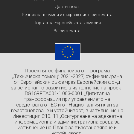
Достъпност
Речник на термини и съкращения в системата
Портал на Европейската комисия
За системата
Проектът се финансира от програма
„Техническа помощ” 2021-2027, съфинансирана
от Европейския съюз чрез Европейския фонд
за регионално развитие, в изпълнение на проект
BG16RFTA001-1.003-0001 „Дигитална
трансформация при управлението на
средствата от ЕС и от Националния план за
възстановяване и устойчивост, в изпълнение на
Инвестиция C10.I11 „Осигуряване на адекватна
информационна и административна среда за
изпълнение на Плана за възстановяване и
устойчивост.