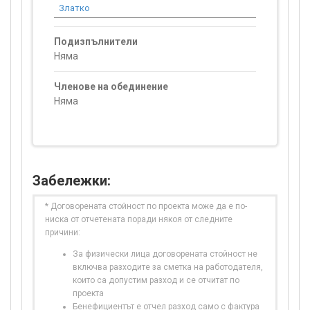
Златко
7 822.77
Подизпълнители
Няма
Членове на обединение
Няма
Забележки:
* Договорената стойност по проекта може да е по-
ниска от отчетената поради някоя от следните
причини:
За физически лица договорената стойност не
включва разходите за сметка на работодателя,
които са допустим разход и се отчитат по
проекта
Бенефициентът е отчел разход само с фактура