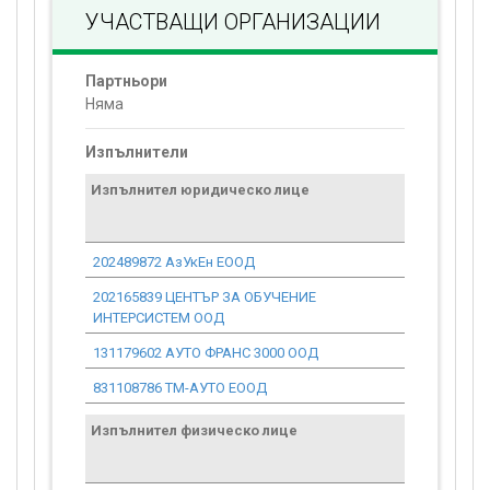
УЧАСТВАЩИ ОРГАНИЗАЦИИ
Партньори
Няма
Изпълнители
Изпълнител юридическо лице
Договор
стойност
проекта*
202489872 АзУкЕн ЕООД
9 075.43
202165839 ЦЕНТЪР ЗА ОБУЧЕНИЕ
9 177.69
ИНТЕРСИСТЕМ ООД
131179602 АУТО ФРАНС 3000 ООД
20 784.01
831108786 ТМ-АУТО ЕООД
31 586.52
Изпълнител физическо лице
Договор
стойност
проекта*