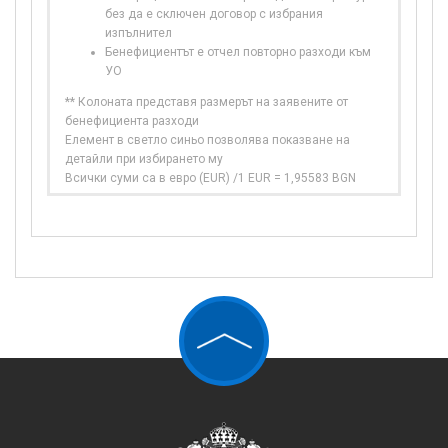
без да е сключен договор с избрания
изпълнител
Бенефициентът е отчел повторно разходи към
УО
** Колоната представя размерът на заявените от
бенефициента разходи
Елемент в светло синьо позволява показване на
детайли при избирането му
Всички суми са в евро (EUR) /1 EUR = 1,95583 BGN