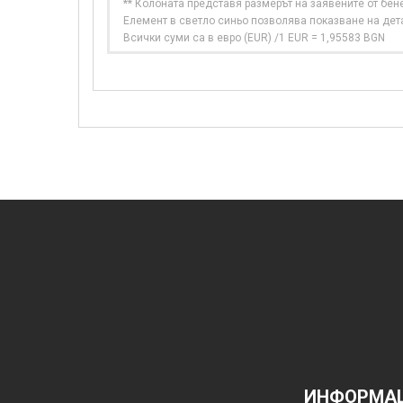
** Колоната представя размерът на заявените от бе
Елемент в светло синьо позволява показване на дет
Всички суми са в евро (EUR) /1 EUR = 1,95583 BGN
ИНФОРМАЦ