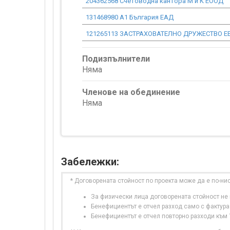
204362568 Счетоводна кантора М и К ЕООД
131468980 А1 България ЕАД
121265113 ЗАСТРАХОВАТЕЛНО ДРУЖЕСТВО Е
Подизпълнители
Няма
Членове на обединение
Няма
Забележки:
* Договорената стойност по проекта може да е по-ни
За физически лица договорената стойност не в
Бенефициентът е отчел разход само с фактура
Бенефициентът е отчел повторно разходи към