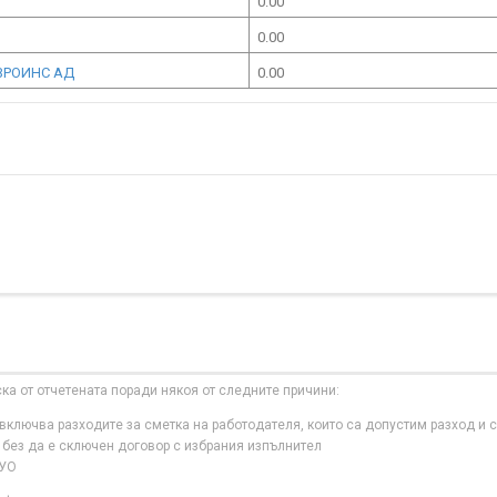
0.00
0.00
ВРОИНС АД
0.00
ска от отчетената поради някоя от следните причини:
ключва разходите за сметка на работодателя, които са допустим разход и с
 без да е сключен договор с избрания изпълнител
 УО