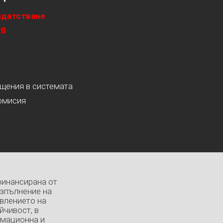
идатстване
20
ащения в системата
омисия
финансирана от
изпълнение на
влението на
йчивост, в
рмационна и