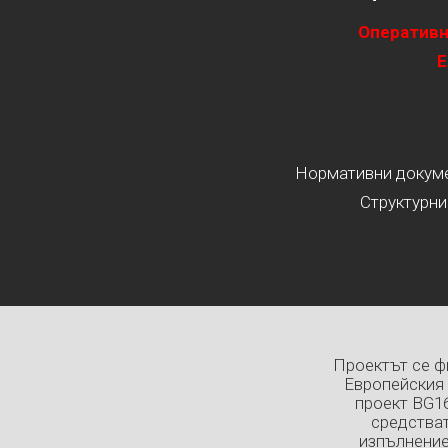
Оперативн
Е
Нормативни докумен
Структурни
Проектът се ф
Европейския 
проект BG1
средстват
изпълнение