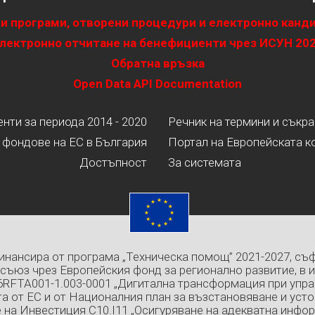
и програми, отворени процедури и електронно канд
лектронно отчитане на бенефициенти чрез ИСУН 20
Обратна връзка
Open Data API Documentation
ти за периода 2014 - 2020
Речник на термини и съкр
 фондове на ЕС в България
Портал на Европейската к
Достъпност
За системата
инансира от програма „Техническа помощ” 2021-2027, съ
съюз чрез Европейския фонд за регионално развитие, в 
6RFTA001-1.003-0001 „Дигитална трансформация при упра
а от ЕС и от Националния план за възстановяване и усто
 на Инвестиция C10.I11 „Осигуряване на адекватна инфо