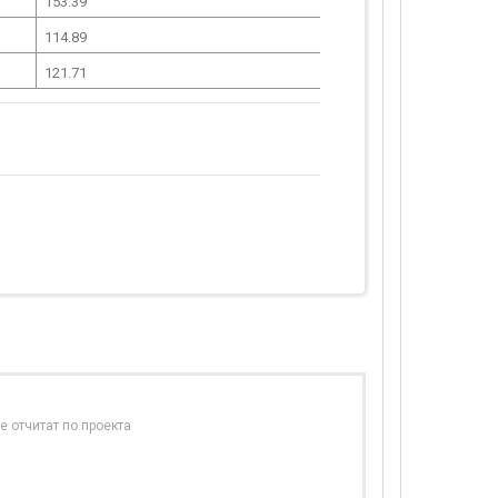
153.39
114.89
121.71
е отчитат по проекта