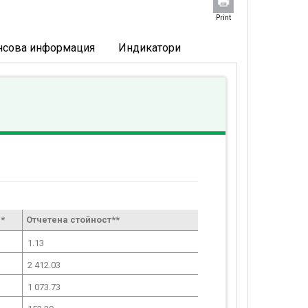
Print
нсова информация
Индикатори
*
Отчетена стойност**
1.13
2 412.03
1 073.73