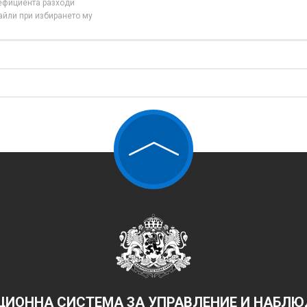
нефициента разходи
айли при избирането му
ИОННА СИСТЕМА ЗА УПРАВЛЕНИЕ И НАБЛЮД