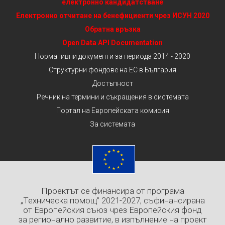
електронно кандидатстване
Електронно отчитане на бенефициенти чрез ИСУН 2020
Обратна връзка
Open Data API Documentation
Нормативни документи за периода 2014 - 2020
Структурни фондове на ЕС в България
Достъпност
Речник на термини и съкращения в системата
Портал на Европейската комисия
За системата
Проектът се финансира от програма
„Техническа помощ” 2021-2027, съфинансирана
от Европейския съюз чрез Европейския фонд
за регионално развитие, в изпълнение на проект