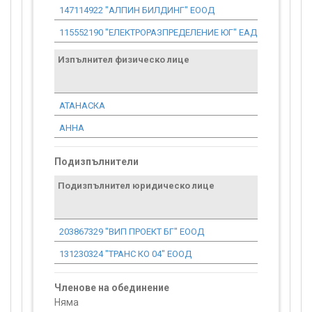
147114922 "АЛПИН БИЛДИНГ" ЕООД
155 696.97
115552190 "ЕЛЕКТРОРАЗПРЕДЕЛЕНИЕ ЮГ" ЕАД
1 038.98
Изпълнител физическо лице
Договор
стойност
проекта*
АТАНАСКА
1 012.36
АННА
5 006.57
Подизпълнители
Подизпълнител юридическо лице
203867329 "ВИП ПРОЕКТ БГ" ЕООД
131230324 "ТРАНС КО 04" ЕООД
Членове на обединение
Няма