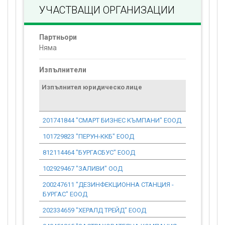
УЧАСТВАЩИ ОРГАНИЗАЦИИ
Партньори
Няма
Изпълнители
Изпълнител юридическо лице
Договор
стойност
проекта*
201741844 "СМАРТ БИЗНЕС КЪМПАНИ" ЕООД
3 688.21
101729823 "ПЕРУН-ККБ" ЕООД
74 300.94
812114464 "БУРГАСБУС" ЕООД
4 090.34
102929467 "ЗАЛИВИ" ООД
1 319.54
200247611 "ДЕЗИНФЕКЦИОННА СТАНЦИЯ -
4 874.02
БУРГАС" ЕООД
202334659 "ХЕРАЛД ТРЕЙД" ЕООД
2 810.06