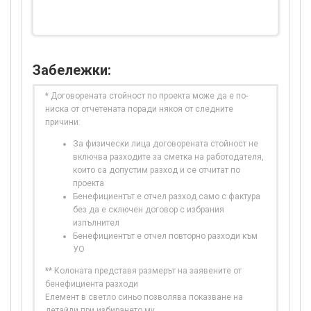
Забележки:
* Договорената стойност по проекта може да е по-
ниска от отчетената поради някоя от следните
причини:
За физически лица договорената стойност не
включва разходите за сметка на работодателя,
които са допустим разход и се отчитат по
проекта
Бенефициентът е отчел разход само с фактура
без да е сключен договор с избрания
изпълнител
Бенефициентът е отчел повторно разходи към
УО
** Колоната представя размерът на заявените от
бенефициента разходи
Елемент в светло синьо позволява показване на
детайли при избирането му