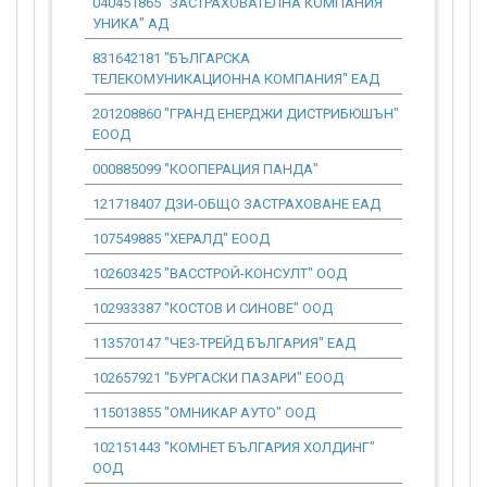
040451865 "ЗАСТРАХОВАТЕЛНА КОМПАНИЯ
344.67
УНИКА" АД
831642181 "БЪЛГАРСКА
4 877.72
ТЕЛЕКОМУНИКАЦИОННА КОМПАНИЯ" ЕАД
201208860 "ГРАНД ЕНЕРДЖИ ДИСТРИБЮШЪН"
979.35
ЕООД
000885099 "КООПЕРАЦИЯ ПАНДА"
1 956.20
121718407 ДЗИ-ОБЩО ЗАСТРАХОВАНЕ ЕАД
105.74
107549885 "ХЕРАЛД" ЕООД
16 338.23
102603425 "ВАССТРОЙ-КОНСУЛТ" ООД
1 250.72
102933387 "КОСТОВ И СИНОВЕ" ООД
1 073.71
113570147 "ЧЕЗ-ТРЕЙД БЪЛГАРИЯ" ЕАД
8 223.90
102657921 "БУРГАСКИ ПАЗАРИ" ЕООД
19 756.32
115013855 "ОМНИКАР АУТО" ООД
33 336.23
102151443 "КОМНЕТ БЪЛГАРИЯ ХОЛДИНГ"
1 472.52
ООД