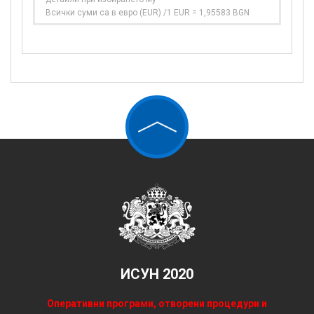
Всички суми са в евро (EUR) /1 EUR = 1,95583 BGN
ИСУН 2020
Оперативни програми, отворени процедури и