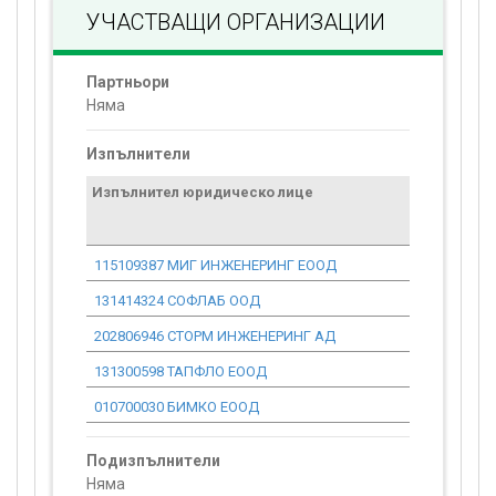
УЧАСТВАЩИ ОРГАНИЗАЦИИ
Партньори
Няма
Изпълнители
Изпълнител юридическо лице
Договор
стойност
проекта*
115109387 МИГ ИНЖЕНЕРИНГ ЕООД
24 531.58
131414324 СОФЛАБ ООД
12 061.67
202806946 СТОРМ ИНЖЕНЕРИНГ АД
50 972.22
131300598 ТАПФЛО ЕООД
11 087.89
010700030 БИМКО ЕООД
708.65
Подизпълнители
Няма