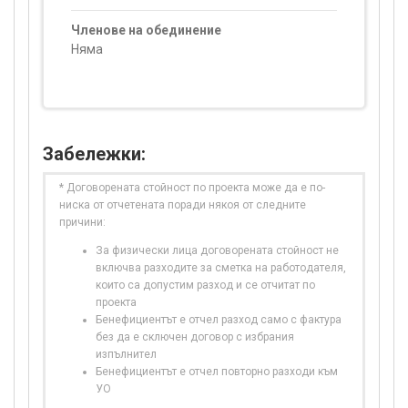
Членове на обединение
Няма
Забележки:
* Договорената стойност по проекта може да е по-
ниска от отчетената поради някоя от следните
причини:
За физически лица договорената стойност не
включва разходите за сметка на работодателя,
които са допустим разход и се отчитат по
проекта
Бенефициентът е отчел разход само с фактура
без да е сключен договор с избрания
изпълнител
Бенефициентът е отчел повторно разходи към
УО