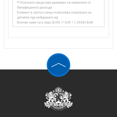
** Колоната представя размерът на заявените от
бенефициента разходи
Елемент в светло синьо позволява показване на
детайли при избирането му
Всички суми са в евро (EUR) /1 EUR = 1,95583 BGN