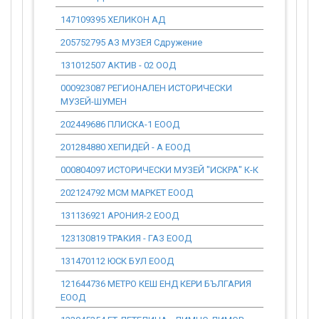
147109395 ХЕЛИКОН АД
0.00
205752795 АЗ МУЗЕЯ Сдружение
0.00
131012507 АКТИВ - 02 ООД
0.00
000923087 РЕГИОНАЛЕН ИСТОРИЧЕСКИ
0.00
МУЗЕЙ-ШУМЕН
202449686 ПЛИСКА-1 ЕООД
0.00
201284880 ХЕПИДЕЙ - А ЕООД
0.00
000804097 ИСТОРИЧЕСКИ МУЗЕЙ "ИСКРА" К-К
0.00
202124792 МСМ МАРКЕТ ЕООД
0.00
131136921 АРОНИЯ-2 ЕООД
0.00
123130819 ТРАКИЯ - ГАЗ ЕООД
0.00
131470112 ЮСК БУЛ ЕООД
0.00
121644736 МЕТРО КЕШ ЕНД КЕРИ БЪЛГАРИЯ
0.00
ЕООД