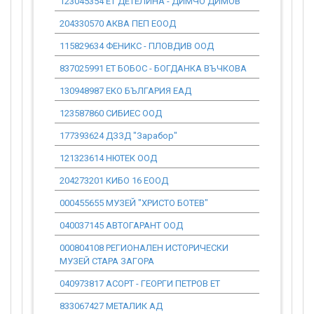
123045354 ЕТ ДЕТЕЛИНА - ДИМЧО ДИМОВ
0.00
204330570 АКВА ПЕП ЕООД
0.00
115829634 ФЕНИКС - ПЛОВДИВ ООД
0.00
837025991 ЕТ БОБОС - БОГДАНКА ВЪЧКОВА
0.00
130948987 ЕКО БЪЛГАРИЯ ЕАД
0.00
123587860 СИБИЕС ООД
0.00
177393624 ДЗЗД "Зарабор"
0.00
121323614 НЮТЕК ООД
0.00
204273201 КИБО 16 ЕООД
0.00
000455655 МУЗЕЙ "ХРИСТО БОТЕВ"
0.00
040037145 АВТОГАРАНТ ООД
0.00
000804108 РЕГИОНАЛЕН ИСТОРИЧЕСКИ
0.00
МУЗЕЙ СТАРА ЗАГОРА
040973817 АСОРТ - ГЕОРГИ ПЕТРОВ ЕТ
0.00
833067427 МЕТАЛИК АД
0.00