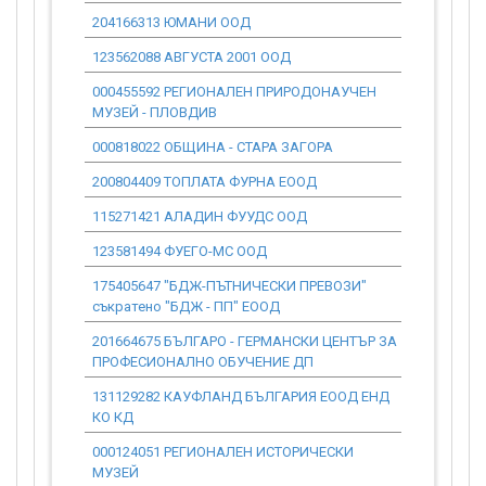
204166313 ЮМАНИ ООД
0.00
123562088 АВГУСТА 2001 ООД
0.00
000455592 РЕГИОНАЛЕН ПРИРОДОНАУЧЕН
0.00
МУЗЕЙ - ПЛОВДИВ
000818022 ОБЩИНА - СТАРА ЗАГОРА
0.00
200804409 ТОПЛАТА ФУРНА ЕООД
0.00
115271421 АЛАДИН ФУУДС ООД
0.00
123581494 ФУЕГО-МС ООД
0.00
175405647 "БДЖ-ПЪТНИЧЕСКИ ПРЕВОЗИ"
0.00
съкратено "БДЖ - ПП" ЕООД
201664675 БЪЛГАРО - ГЕРМАНСКИ ЦЕНТЪР ЗА
0.00
ПРОФЕСИОНАЛНО ОБУЧЕНИЕ ДП
131129282 КАУФЛАНД БЪЛГАРИЯ ЕООД ЕНД
0.00
КО КД
000124051 РЕГИОНАЛЕН ИСТОРИЧЕСКИ
0.00
МУЗЕЙ