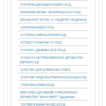
127618730 ДЖОРДАН КОМЕРС ООД
0.00
200444498 СИГМА - ИНТЕРНЕШЪНЪЛ ООД
0.00
030160135 ЕТ ЕГРОЯ - Н - НЕДЯЛКО НЕДЯЛКОВ
0.00
123503944 КАДЪР ООД
0.00
121759222 ОМВ БЪЛГАРИЯ ООД
0.00
127532217 КОМПАКТ 21 ООД
0.00
131476411 ДЖАМБО ЕС.Б ЕООД
0.00
121265113 ЗАСТРАХОВАТЕЛНО ДРУЖЕСТВО
0.00
ЕВРОИНС АД
121017961 ДПП ШУМЕНСКО ПЛАТО
0.00
131071587 ЛИДЛ БЪЛГАРИЯ ЕООД ЕНД КО КД
0.00
175281904 ЛЛЖИ ЕООД
0.00
000214552 СДРУЖЕНИЕ ТУРИСТИЧЕСКО
0.00
ДРУЖЕСТВО "БАЧО КИРО" Сдружение
123750819 ШАМИ ФУУДС ЕООД
0.00