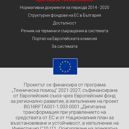
Нормативни документи за периода 2014 - 2020
Структурни фондове на ЕС в България
Достъпност
Речник на термини и съкращения в системата
Портал на Европейската комисия
За системата
Проектът се финансира от програма
„Техническа помощ” 2021-2027, съфинансирана
от Европейския съюз чрез Европейския фонд
за регионално развитие, в изпълнение на проект
BG16RFTA001-1.003-0001 „Дигитална
трансформация при управлението на
средствата от ЕС и от Националния план за
възстановяване и устойчивост, в изпълнение на
Инвестиция C10.I11 „Осигуряване на адекватна