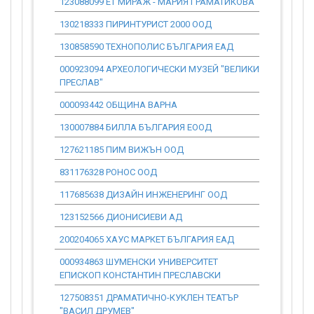
123088099 ЕТ МИРАЖ - МАРИЯ ГРАМАТИКОВА
0.00
130218333 ПИРИНТУРИСТ 2000 ООД
0.00
130858590 ТЕХНОПОЛИС БЪЛГАРИЯ ЕАД
0.00
000923094 АРХЕОЛОГИЧЕСКИ МУЗЕЙ "ВЕЛИКИ
0.00
ПРЕСЛАВ"
000093442 ОБЩИНА ВАРНА
0.00
130007884 БИЛЛА БЪЛГАРИЯ ЕООД
0.00
127621185 ПИМ ВИЖЪН ООД
0.00
831176328 РОНОС ООД
0.00
117685638 ДИЗАЙН ИНЖЕНЕРИНГ ООД
0.00
123152566 ДИОНИСИЕВИ АД
0.00
200204065 ХАУС МАРКЕТ БЪЛГАРИЯ ЕАД
0.00
000934863 ШУМЕНСКИ УНИВЕРСИТЕТ
0.00
ЕПИСКОП КОНСТАНТИН ПРЕСЛАВСКИ
127508351 ДРАМАТИЧНО-КУКЛЕН ТЕАТЪР
0.00
"ВАСИЛ ДРУМЕВ"