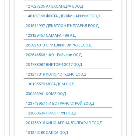
127627206 АЛЕКСАНДРА ЕООД
0.00
148102368 ФЕСТА ДЕЛФИНАРИУМ ЕООД
0.00
201811997 ДЕКАТЛОН БЪЛГАРИЯ ЕООД
0.00
123129457 САМАРА - 98 АД
0.00
205824013 ОРИДЖИН ВИРАЖ ЕООД
0.00
202646566 ЧАО - Райчеви ООД
0.00
204788087 ВИКТОРИ 2017 ООД
0.00
121247019 КОЛОР СТУДИО ЕООД
0.00
130105570 МЕГАДОМ ООД
0.00
030466961 КОМЕ ООД
0.00
123743957 ПИ ЕС ТРАНС СТРОЙ ЕООД
0.00
123060609 НИКО ГРУП ООД
0.00
201356916 КИНО АРЕНА БЪЛГАРИЯ ЕООД
0.00
131245283 САКСА ООД
0.00