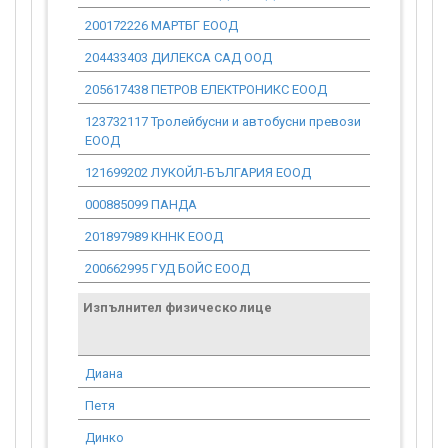
200172226 МАРТБГ ЕООД
0.00
204433403 ДИЛЕКСА САД ООД
0.00
205617438 ПЕТРОВ ЕЛЕКТРОНИКС ЕООД
0.00
123732117 Тролейбусни и автобусни превози
0.00
ЕООД
121699202 ЛУКОЙЛ-БЪЛГАРИЯ ЕООД
0.00
000885099 ПАНДА
0.00
201897989 КННК ЕООД
0.00
200662995 ГУД БОЙС ЕООД
0.00
Изпълнител физическо лице
Договор
стойност
проекта*
Диана
257.69
Петя
0.00
Динко
0.00