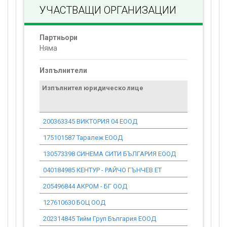
УЧАСТВАЩИ ОРГАНИЗАЦИИ
Партньори
Няма
Изпълнители
Изпълнител юридическо лице
Договор
стойност
проекта*
200363345 ВИКТОРИЯ 04 ЕООД
0.00
175101587 Таралеж ЕООД
0.00
130573398 СИНЕМА СИТИ БЪЛГАРИЯ ЕООД
0.00
040184985 КЕНТУР - РАЙЧО ГЪНЧЕВ ЕТ
0.00
205496844 АКРОМ - БГ ООД
0.00
127610630 БОЦ ООД
0.00
202314845 Тийм Груп България ЕООД
0.00