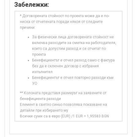
Забележки:
* Договорената стойност по проекта може да е по-
ниска от отчетената поради някоя от следните
причини:
За физически лица договорената стойност не
включва разходите за сметка на работодателя,
които са допустим разход и се отчитат по
проекта
Бенефициентът е отчел разход само с фактура
без да е сключен договор с избрания
изпълнител
Бенефициентът е отчел повторно разходи към
УО
** Колоната представя размерът на заявените от
бенефициента разходи
Елемент в светло синьо позволява показване на
детайли при избирането му
Всички суми са в евро (EUR) /1 EUR = 1,95583 BGN