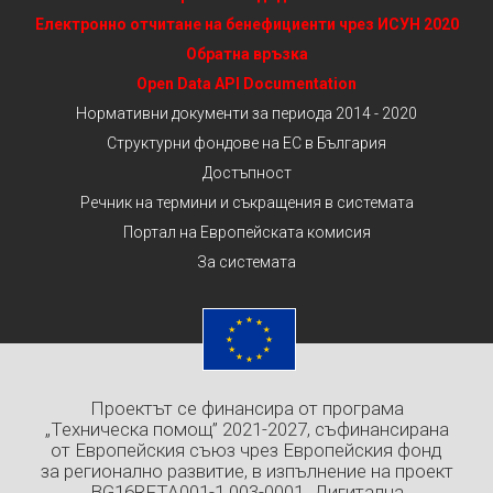
Електронно отчитане на бенефициенти чрез ИСУН 2020
Обратна връзка
Open Data API Documentation
Нормативни документи за периода 2014 - 2020
Структурни фондове на ЕС в България
Достъпност
Речник на термини и съкращения в системата
Портал на Европейската комисия
За системата
Проектът се финансира от програма
„Техническа помощ” 2021-2027, съфинансирана
от Европейския съюз чрез Европейския фонд
за регионално развитие, в изпълнение на проект
BG16RFTA001-1.003-0001 „Дигитална