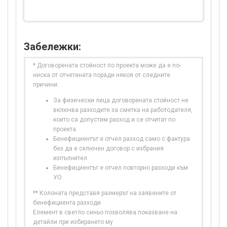
Забележки:
* Договорената стойност по проекта може да е по-
ниска от отчетената поради някоя от следните
причини:
За физически лица договорената стойност не
включва разходите за сметка на работодателя,
които са допустим разход и се отчитат по
проекта
Бенефициентът е отчел разход само с фактура
без да е сключен договор с избрания
изпълнител
Бенефициентът е отчел повторно разходи към
УО
** Колоната представя размерът на заявените от
бенефициента разходи
Елемент в светло синьо позволява показване на
детайли при избирането му