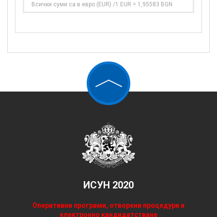
Всички суми са в евро (EUR) /1 EUR = 1,95583 BGN
ИСУН 2020
Оперативни програми, отворени процедури и
електронно кандидатстване