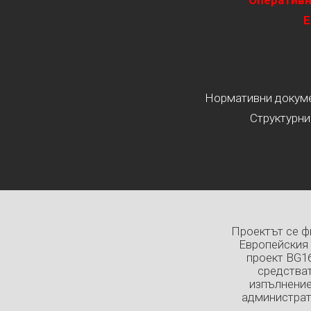
Оперативн
Е
Нормативни докумен
Структурни
Проектът се ф
Европейския 
проект BG1
средстват
изпълнение
администрат