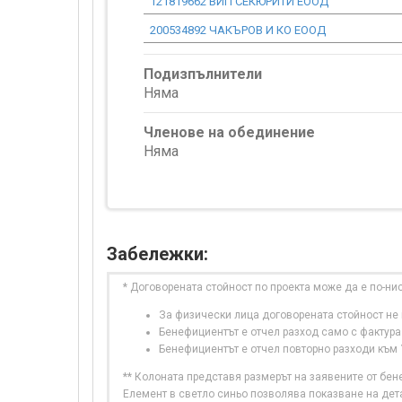
121819662 ВИП СЕКЮРИТИ ЕООД
200534892 ЧАКЪРОВ И КО ЕООД
Подизпълнители
Няма
Членове на обединение
Няма
Забележки:
* Договорената стойност по проекта може да е по-ни
За физически лица договорената стойност не в
Бенефициентът е отчел разход само с фактура
Бенефициентът е отчел повторно разходи към
** Колоната представя размерът на заявените от бе
Елемент в светло синьо позволява показване на дет