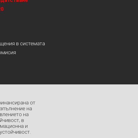
идатстване
20
ащения в системата
омисия
финансирана от
изпълнение на
влението на
йчивост, в
рмационна и
устойчивост.