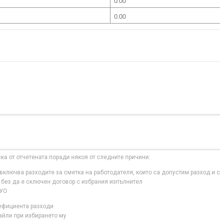
0.00
0.00
ска от отчетената поради някоя от следните причини:
ключва разходите за сметка на работодателя, които са допустим разход и с
 без да е сключен договор с избрания изпълнител
 УО
нефициента разходи
айли при избирането му