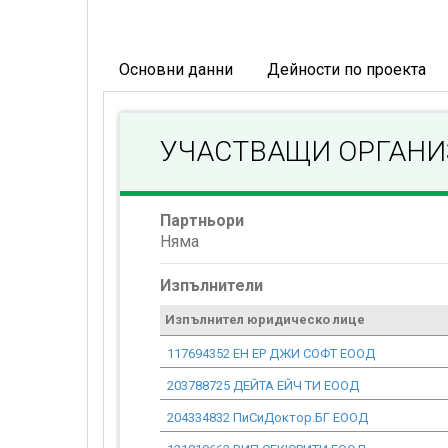
Основни данни
Дейности по проекта
УЧАСТВАЩИ ОРГАН
Партньори
Няма
Изпълнители
Изпълнител юридическо лице
117694352 ЕН ЕР ДЖИ СОФТ ЕООД
203788725 ДЕЙТА ЕЙЧ ТИ ЕООД
204334832 ПиСиДоктор.БГ ЕООД