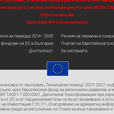
и програми, отворени процедури и електронно канд
лектронно отчитане на бенефициенти чрез ИСУН 20
Обратна връзка
Open Data API Documentation
ти за периода 2014 - 2020
Речник на термини и съкр
 фондове на ЕС в България
Портал на Европейската к
Достъпност
За системата
инансира от програма „Техническа помощ” 2021-2027, съ
съюз чрез Европейския фонд за регионално развитие, в 
6RFTA001-1.003-0001 „Дигитална трансформация при упра
а от ЕС и от Националния план за възстановяване и усто
 на Инвестиция C10.I11 „Осигуряване на адекватна инфо
ивна среда за изпълнение на Плана за възстановяване и 