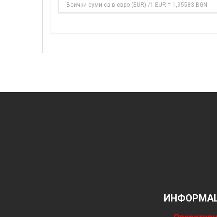
Всички суми са в евро (EUR) /1 EUR = 1,95583 BGN
ИНФОРМАЦ