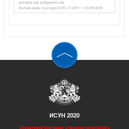
детайли при избирането му
Всички суми са в евро (EUR) /1 EUR = 1,95583 BGN
ИСУН 2020
Оперативни програми, отворени процедури и