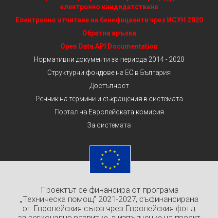
електронно кандидатстване
Електронно отчитане на бенефициенти чрез ИСУН 2020
Обратна връзка
Open Data API Documentation
Нормативни документи за периода 2014 - 2020
Структурни фондове на ЕС в България
Достъпност
Речник на термини и съкращения в системата
Портал на Европейската комисия
За системата
Проектът се финансира от програма
„Техническа помощ” 2021-2027, съфинансирана
от Европейския съюз чрез Европейския фонд
за регионално развитие, в изпълнение на проект