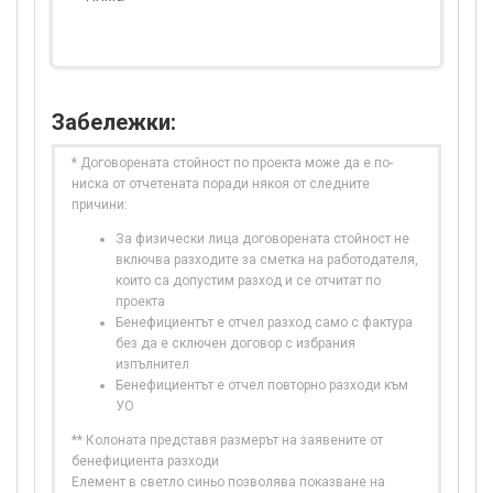
Забележки:
* Договорената стойност по проекта може да е по-
ниска от отчетената поради някоя от следните
причини:
За физически лица договорената стойност не
включва разходите за сметка на работодателя,
които са допустим разход и се отчитат по
проекта
Бенефициентът е отчел разход само с фактура
без да е сключен договор с избрания
изпълнител
Бенефициентът е отчел повторно разходи към
УО
** Колоната представя размерът на заявените от
бенефициента разходи
Елемент в светло синьо позволява показване на