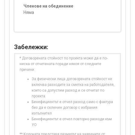
Членове на обединение
Няма
Забележки:
* Договорената стойност по проекта може да е по-
ниска от отчетената поради някоя от следните
причини:
За физически лица договорената стойност не
включва разходите за сметка на работодателя,
които са допустим разход и се отчитат по
проекта
Бенефициентът е отчел разход само с фактура
без да е сключен договор с избрания
изпълнител
Бенефициентът е отчел повторно разходи към
УО
** Колоната представя размерът на заявените от