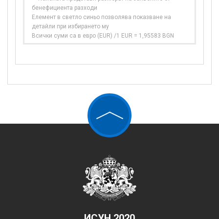
бенефициента разходи
Елемент в светло синьо позволява показване на
детайли при избирането му
Всички суми са в евро (EUR) /1 EUR = 1,95583 BGN
ИСУН 2020