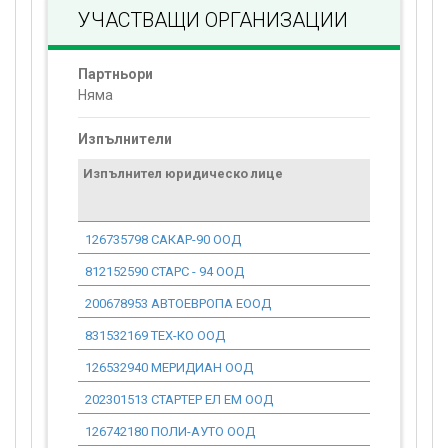
УЧАСТВАЩИ ОРГАНИЗАЦИИ
Партньори
Няма
Изпълнители
Изпълнител юридическо лице
Договор
стойност
проекта*
126735798 САКАР-90 ООД
0.00
812152590 СТАРС - 94 ООД
0.00
200678953 АВТОЕВРОПА ЕООД
0.00
831532169 ТЕХ-КО ООД
0.00
126532940 МЕРИДИАН ООД
0.00
202301513 СТАРТЕР ЕЛ ЕМ ООД
0.00
126742180 ПОЛИ-АУТО ООД
0.00