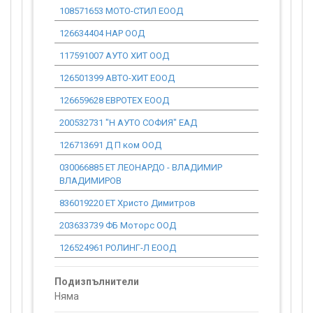
108571653 МОТО-СТИЛ ЕООД
0.00
126634404 НАР ООД
0.00
117591007 АУТО ХИТ ООД
0.00
126501399 АВТО-ХИТ ЕООД
0.00
126659628 ЕВРОТЕХ ЕООД
0.00
200532731 "Н АУТО СОФИЯ" ЕАД
0.00
126713691 Д П ком ООД
0.00
030066885 ЕТ ЛЕОНАРДО - ВЛАДИМИР
0.00
ВЛАДИМИРОВ
836019220 ЕТ Христо Димитров
0.00
203633739 ФБ Моторс ООД
0.00
126524961 РОЛИНГ-Л ЕООД
0.00
Подизпълнители
Няма