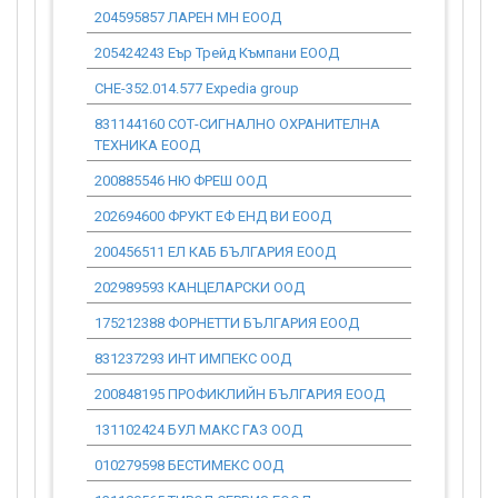
204595857 ЛАРЕН МН ЕООД
0.00
205424243 Еър Трейд Къмпани ЕООД
0.00
CHE-352.014.577 Expedia group
0.00
831144160 СОТ-СИГНАЛНО ОХРАНИТЕЛНА
0.00
ТЕХНИКА ЕООД
200885546 НЮ ФРЕШ ООД
0.00
202694600 ФРУКТ ЕФ ЕНД ВИ ЕООД
0.00
200456511 ЕЛ КАБ БЪЛГАРИЯ ЕООД
0.00
202989593 КАНЦЕЛАРСКИ ООД
0.00
175212388 ФОРНЕТТИ БЪЛГАРИЯ ЕООД
0.00
831237293 ИНТ ИМПЕКС ООД
0.00
200848195 ПРОФИКЛИЙН БЪЛГАРИЯ ЕООД
0.00
131102424 БУЛ МАКС ГАЗ ООД
0.00
010279598 БЕСТИМЕКС ООД
0.00