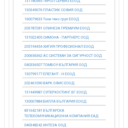
131180565 ТИРОЛ СЕРВИЗ ЕООД
0.00
130349076 ПЛАСТИК СОФИЯ ООД
0.00
160079633 Тони текс груп ЕООД
0.00
203787281 ОЛИНЕЗА ПРЕМИУМ ЕООД
0.00
131022405 СИМОНА - ПАРТНЕРС ООД
76 693.78
205194454 ХИГИЯ ПРОФЕСИОНАЛ ЕООД
0.00
200656362 АС СИСТЕМИ ЗА СИГУРНОСТ ООД
0.00
040336507 ТОМБОУ-БЪЛГАРИЯ ООД
0.00
130799177 ЕЛЕГАНТ - Н ЕООД
0.00
202461090 ВАРК ОФИС ЕООД
0.00
131449987 СУПЕРХОСТИНГ.БГ ЕООД
0.00
130007884 БИЛЛА БЪЛГАРИЯ ЕООД
0.00
831642181 БЪЛГАРСКА
0.00
ТЕЛЕКОМУНИКАЦИОННА КОМПАНИЯ ЕАД
040348242 ИНТЕЗА ООД
0.00