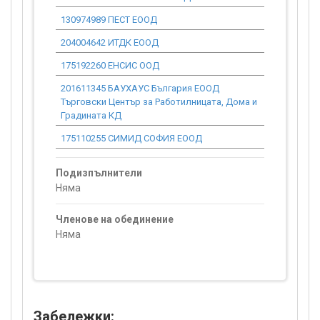
130974989 ПЕСТ ЕООД
0.00
204004642 ИТДК ЕООД
0.00
175192260 ЕНСИС ООД
0.00
201611345 БАУХАУС България ЕООД
0.00
Търговски Център за Работилницата, Дома и
Градината КД
175110255 СИМИД СОФИЯ ЕООД
0.00
Подизпълнители
Няма
Членове на обединение
Няма
Забележки: