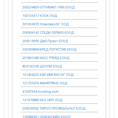
203234829 ОПТИМАЛ 1993 ЕООД
0.00
103135417 КЛОК ООД
0.00
201334972 Опаковка БГ ООД
0.00
200904142 СТЕДИ СЕРВИЗ ЕООД
0.00
204214950 ДиЮ Принт ЕООД
0.00
202509868 БРЕД ЛОГИСТИК ЕООД
0.00
201801280 КЕСС ТРЕЙД ЕООД
0.00
824150190 ДОЛЛИ ЕООД
0.00
131426223 КАР ИМПЕКС БГ ООД
0.00
121735470 АВИАТРАНС ООД
0.00
31047344 booking.com
0.00
131070880 ЕКО ОЙЛ ООД
0.00
204295952 ТИРОЛ ПРОФЕШЪНЪЛ ЕООД
0.00
130983931 СКАНКЛИЙН ЕООД
0.00