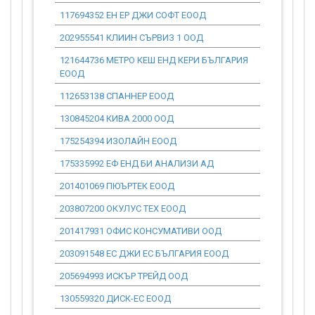
117694352 ЕН ЕР ДЖИ СОФТ ЕООД
0.00
202955541 КЛИИН СЪРВИЗ 1 ООД
0.00
121644736 МЕТРО КЕШ ЕНД КЕРИ БЪЛГАРИЯ
0.00
ЕООД
112653138 СПАННЕР ЕООД
0.00
130845204 КИВА 2000 ООД
0.00
175254394 ИЗОЛАЙН ЕООД
0.00
175335992 ЕФ ЕНД БИ АНАЛИЗИ АД
30.68
201401069 ПЮЪРТЕК ЕООД
0.00
203807200 ОКУЛУС ТЕХ ЕООД
0.00
201417931 ОФИС КОНСУМАТИВИ ООД
0.00
203091548 ЕС ДЖИ ЕС БЪЛГАРИЯ ЕООД
0.00
205694993 ИСКЪР ТРЕЙД ООД
0.00
130559320 ДИСК-ЕС ЕООД
0.00