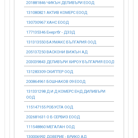
201881846 ЧИКЪН ДЕЛИВЪРИ ЕООД
0.00
131080821 АКТИВ КОМЕРС ЕООД
0.00
130730967 ХАНС ЕООД
0.00
177135346 Енергбг - ДЗЗД
0.00
131313550 БАУМАКС БЪЛГАРИЯ ООД
0.00
205137250 ВАСКОНИ ВИЖЪН АД
0.00
203039843 ДЕЛИВЪРИ ХИРОУ БЪЛГАРИЯ ЕООД
0.00
131283309 СКИПТЕР ООД
0.00
200864961 БОШНАКОВ 09 ЕООД
0.00
131331298 Д И Д КОМЕРС ЕНД ДИЛИВЪРИ
0.00
ООД
115147155 РОБУСТА ООД
82.66
202681631 О Б СЕРВИЗ ЕООД
0.00
111548860 МЕГАЛАН ООД
0.00
130006992 ДОВЕРИЕ - БРИКО АД
0.00