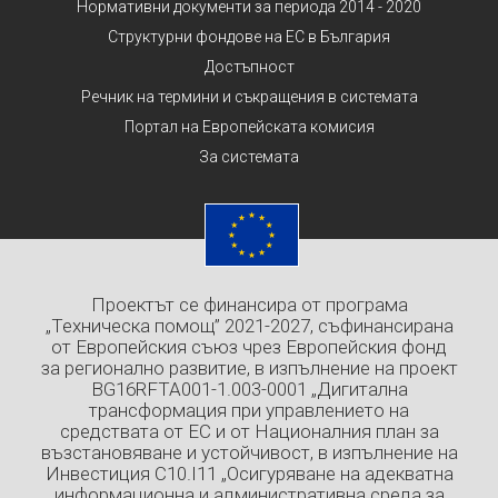
Нормативни документи за периода 2014 - 2020
Структурни фондове на ЕС в България
Достъпност
Речник на термини и съкращения в системата
Портал на Европейската комисия
За системата
Проектът се финансира от програма
„Техническа помощ” 2021-2027, съфинансирана
от Европейския съюз чрез Европейския фонд
за регионално развитие, в изпълнение на проект
BG16RFTA001-1.003-0001 „Дигитална
трансформация при управлението на
средствата от ЕС и от Националния план за
възстановяване и устойчивост, в изпълнение на
Инвестиция C10.I11 „Осигуряване на адекватна
информационна и административна среда за