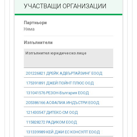
УЧАСТВАЩИ ОРГАНИЗАЦИИ
Партньори
Няма
Изпълнители
Изпълнител юридическо лице
Договор
стойност
проекта*
201226821 ДРЕЙК АДВЪРТАЙЗИНГ ЕООД
0.00
175391891 ДЖЕЙ ПОЙНТ ПЛЮС ООД
0.00
131041576 РЕЗОН-България ЕООД
0.00
205386166 АСФАЛИА ИНДЪСТРИ ЕООД
0.00
121430547 ДИТЕКС-СМ ООД
0.00
115828272 РАДИКОМ ЕООД
0.00
131339989 КЕЙ ДЖИ ЕС КОНСУЛТ ЕООД
0.00