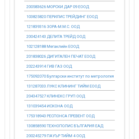
200583626 МОРСКИ ДАР 09 ЕООД
0.00
103825820 ПЕРИЛИС ТРЕЙДИНГ ЕООД
0.00
121839316 ЗОРА-М.М.С. ООД
0.00
200424143 ДЕЛИТА ТРЕЙД ООД
0.00
102128188 Мегаклийн ЕООД
0.00
201838026 ДИГИТАЛЕН ПЕЧАТ ЕООД
0.00
202243914 ГИВ ГАЗ ООД
0.00
175092070 Булгарски институт по метрология
0.00
131287033 ЛУКС КЛИНИНГ ТИЙМ ЕООД
0.00
204347527 КЛИНЕКС ГРУП ООД
0.00
131039454 ИСКОНА ООД
0.00
175318943 РЕСПОНСА ПРЕВЕНТ ООД
0.00
130858590 ТЕХНОПОЛИС БЪЛГАРИЯ ЕАД
0.00
200245279 ПАУЪР ТИЙМ 4 ООД
0.00