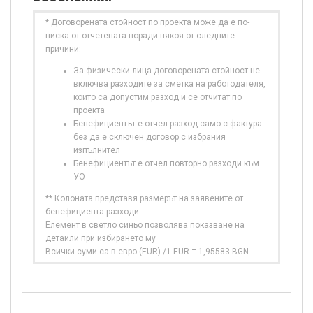
* Договорената стойност по проекта може да е по-
ниска от отчетената поради някоя от следните
причини:
За физически лица договорената стойност не
включва разходите за сметка на работодателя,
които са допустим разход и се отчитат по
проекта
Бенефициентът е отчел разход само с фактура
без да е сключен договор с избрания
изпълнител
Бенефициентът е отчел повторно разходи към
УО
** Колоната представя размерът на заявените от
бенефициента разходи
Елемент в светло синьо позволява показване на
детайли при избирането му
Всички суми са в евро (EUR) /1 EUR = 1,95583 BGN