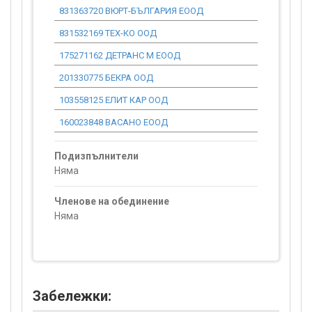
831363720 ВЮРТ-БЪЛГАРИЯ ЕООД
0.00
831532169 ТЕХ-КО ООД
0.00
175271162 ДЕТРАНС М ЕООД
0.00
201330775 БЕКРА ООД
0.00
103558125 ЕЛИТ КАР ООД
0.00
160023848 ВАСАНО ЕООД
0.00
Подизпълнители
Няма
Членове на обединение
Няма
Забележки: