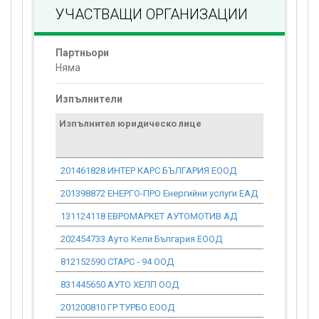
УЧАСТВАЩИ ОРГАНИЗАЦИИ
Партньори
Няма
Изпълнители
Изпълнител юридическо лице
Договор
стойност
проекта*
201461828 ИНТЕР КАРС БЪЛГАРИЯ ЕООД
0.00
201398872 ЕНЕРГО-ПРО Енергийни услуги ЕАД
0.00
131124118 ЕВРОМАРКЕТ АУТОМОТИВ АД
0.00
202454733 Ауто Кели България ЕООД
0.00
812152590 СТАРС - 94 ООД
0.00
831445650 АУТО ХЕЛП ООД
0.00
201200810 ГР ТУРБО ЕООД
0.00