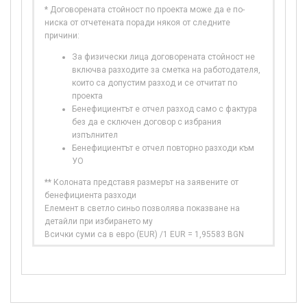
* Договорената стойност по проекта може да е по-
ниска от отчетената поради някоя от следните
причини:
За физически лица договорената стойност не
включва разходите за сметка на работодателя,
които са допустим разход и се отчитат по
проекта
Бенефициентът е отчел разход само с фактура
без да е сключен договор с избрания
изпълнител
Бенефициентът е отчел повторно разходи към
УО
** Колоната представя размерът на заявените от
бенефициента разходи
Елемент в светло синьо позволява показване на
детайли при избирането му
Всички суми са в евро (EUR) /1 EUR = 1,95583 BGN