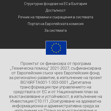
Структурни фондове на ЕС в България
Достъпност
Речник на термини и съкращения в системата
Портал на Европейската комисия
За системата
Проектът се финансира от програма
„Техническа помощ” 2021-2027, съфинансирана
от Европейския съюз чрез Европейския фонд
за регионално развитие, в изпълнение на проект
BG16RFTA001-1.003-0001 „Дигитална
трансформация при управлението на
средствата от ЕС и от Националния план за
възстановяване и устойчивост, в изпълнение на
Инвестиция C10.I11 „Осигуряване на адекватна
информационна и административна среда за
изпълнение на Плана за възстановяване и