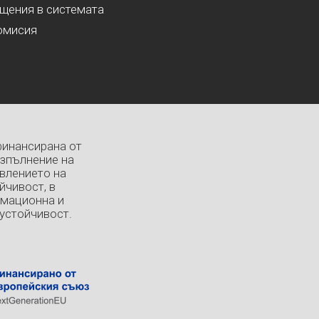
ащения в системата
омисия
финансирана от
изпълнение на
влението на
йчивост, в
рмационна и
устойчивост.