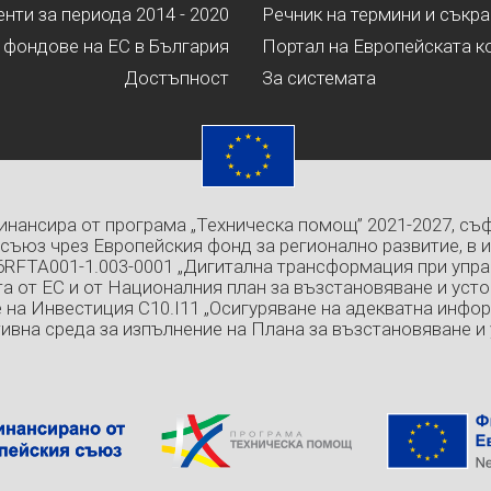
ти за периода 2014 - 2020
Речник на термини и съкр
 фондове на ЕС в България
Портал на Европейската к
Достъпност
За системата
инансира от програма „Техническа помощ” 2021-2027, съ
съюз чрез Европейския фонд за регионално развитие, в 
6RFTA001-1.003-0001 „Дигитална трансформация при упра
а от ЕС и от Националния план за възстановяване и усто
 на Инвестиция C10.I11 „Осигуряване на адекватна инфо
ивна среда за изпълнение на Плана за възстановяване и 