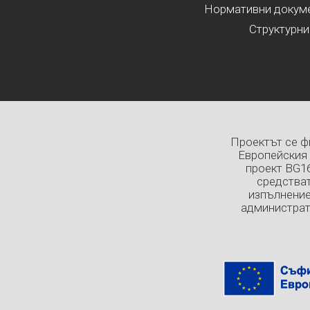
Нормативни докумен
Структурни
Проектът се ф
Европейския 
проект BG1
средстват
изпълнение
администрат