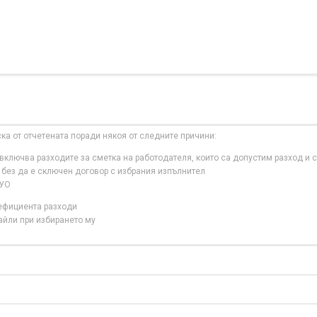
ска от отчетената поради някоя от следните причини:
ключва разходите за сметка на работодателя, които са допустим разход и с
 без да е сключен договор с избрания изпълнител
 УО
нефициента разходи
айли при избирането му