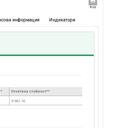
Print
нсова информация
Индикатори
*
Отчетена стойност**
9 961.16