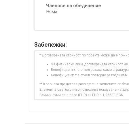
Членове на обединение
Няма
Забележки:
* Договорената стойност по проекта може да е по-ни
За физически лица договорената стойност не в
Бенефициентът е отчел разход само с фактура
Бенефициентът е отчел повторно разходи към
** Колоната представя размерът на заявените от бе
Елемент в светло синьо позволява показване на дет
Всички суми са в евро (EUR) /1 EUR = 1,95583 BGN