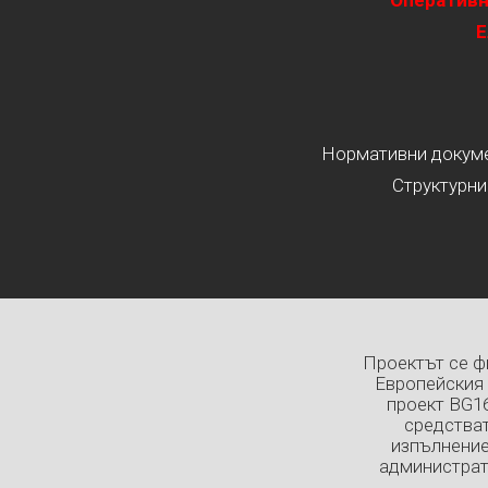
Оперативн
Е
Нормативни докумен
Структурни
Проектът се ф
Европейския 
проект BG1
средстват
изпълнение
администрат