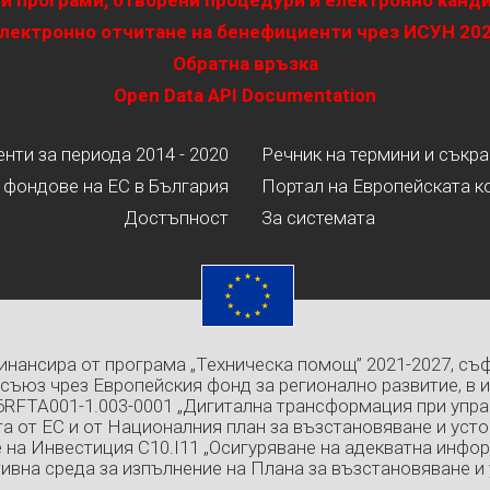
и програми, отворени процедури и електронно канд
лектронно отчитане на бенефициенти чрез ИСУН 20
Обратна връзка
Open Data API Documentation
ти за периода 2014 - 2020
Речник на термини и съкр
 фондове на ЕС в България
Портал на Европейската к
Достъпност
За системата
инансира от програма „Техническа помощ” 2021-2027, съ
съюз чрез Европейския фонд за регионално развитие, в 
6RFTA001-1.003-0001 „Дигитална трансформация при упра
а от ЕС и от Националния план за възстановяване и усто
 на Инвестиция C10.I11 „Осигуряване на адекватна инфо
ивна среда за изпълнение на Плана за възстановяване и 