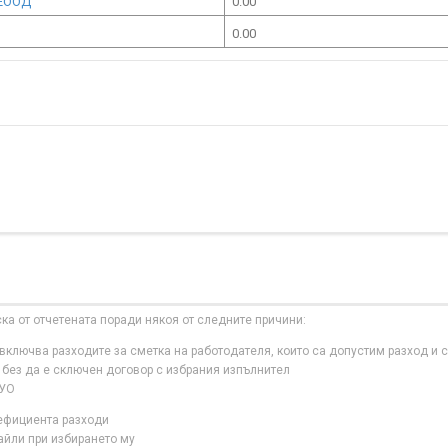
 ЕООД
0.00
0.00
ска от отчетената поради някоя от следните причини:
ключва разходите за сметка на работодателя, които са допустим разход и с
 без да е сключен договор с избрания изпълнител
 УО
нефициента разходи
айли при избирането му