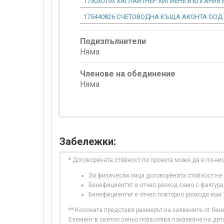
175030193 ХАГЛАЙТНЕР ХИГИЕНЕ БЪЛГАРИЯ
175440826 СЧЕТОВОДНА КЪЩА АКОНТА ООД
Подизпълнители
Няма
Членове на обединение
Няма
Забележки:
* Договорената стойност по проекта може да е по-ни
За физически лица договорената стойност не в
Бенефициентът е отчел разход само с фактура
Бенефициентът е отчел повторно разходи към
** Колоната представя размерът на заявените от бе
Елемент в светло синьо позволява показване на дет