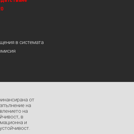
идатстване
20
ащения в системата
омисия
финансирана от
изпълнение на
влението на
йчивост, в
рмационна и
устойчивост.