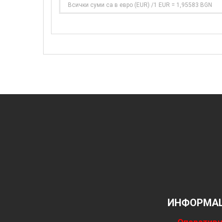
Всички суми са в евро (EUR) /1 EUR = 1,95583 BGN
ИНФОРМАЦ