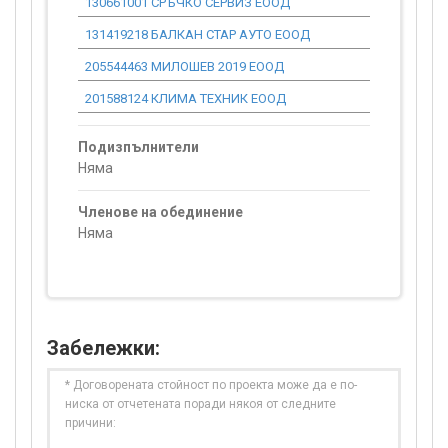
130661001 СРЪЧКО СЕРВИЗ ЕООД
0.00
131419218 БАЛКАН СТАР АУТО ЕООД
0.00
205544463 МИЛОШЕВ 2019 ЕООД
0.00
201588124 КЛИМА ТЕХНИК ЕООД
0.00
Подизпълнители
Няма
Членове на обединение
Няма
Забележки:
* Договорената стойност по проекта може да е по-
ниска от отчетената поради някоя от следните
причини: