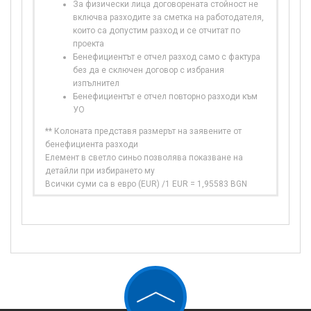
За физически лица договорената стойност не
включва разходите за сметка на работодателя,
които са допустим разход и се отчитат по
проекта
Бенефициентът е отчел разход само с фактура
без да е сключен договор с избрания
изпълнител
Бенефициентът е отчел повторно разходи към
УО
** Колоната представя размерът на заявените от
бенефициента разходи
Елемент в светло синьо позволява показване на
детайли при избирането му
Всички суми са в евро (EUR) /1 EUR = 1,95583 BGN