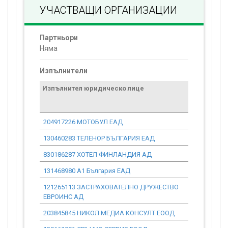
УЧАСТВАЩИ ОРГАНИЗАЦИИ
Партньори
Няма
Изпълнители
Изпълнител юридическо лице
Договор
стойност
проекта*
204917226 МОТОБУЛ ЕАД
0.00
130460283 ТЕЛЕНОР БЪЛГАРИЯ ЕАД
0.00
830186287 ХОТЕЛ ФИНЛАНДИЯ АД
0.00
131468980 А1 България ЕАД
0.00
121265113 ЗАСТРАХОВАТЕЛНО ДРУЖЕСТВО
0.00
ЕВРОИНС АД
203845845 НИКОЛ МЕДИА КОНСУЛТ ЕООД
0.00