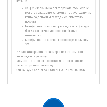
причини:
За физически лица договорената стойност не
включва разходите за сметка на работодателя,
които са допустим разход и се отчитат по
проекта
Бенефициентът е отчел разход само с фактура
без да е сключен договор с избрания
изпълнител
Бенефициентът е отчел повторно разходи към
УО
** Колоната представя размерът на заявените от
бенефициента разходи
Елемент в светло синьо позволява показване на
детайли при избирането му
Всички суми са в евро (EUR) /1 EUR = 1,95583 BGN