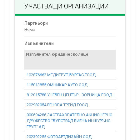
УЧАСТВАЩИ ОРГАНИЗАЦИИ
Партньори
Няма
Изпълнители
Изпълнител юридическо лице
Договор
стойност
проекта*
102876662 МЕДИГРУП БУРГАС ЕООД
396.25
115013855 ОМНИКАР АУТО ООД
10 096.99
812015788 УЧЕБЕН ЦЕНТЪР - ЗОРНИЦА ЕООД
1 533.88
202982054 РЕНОВА ТРЕЙД ЕООД
9 812.20
000694286 ЗАСТРАХОВАТЕЛНО АКЦИОНЕРНО
409.03
ДРУЖЕСТВО "БУЛСТРАД ВИЕНА ИНШУРЪНС
ГРУП" АД
202392255 ФОТОАРТДИЗАЙН ООД
1 175.82