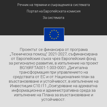
Речник на термини и съкращения в системата
Портал на Европейската комисия
За системата
Проектът се финансира от програма
„Техническа помощ” 2021-2027, съфинансирана
от Европейския съюз чрез Европейския фонд
за регионално развитие, в изпълнение на проект
BG16RFTA001-1.003-0001 „Дигитална
трансформация при управлението на
средствата от ЕС и от Националния план за
възстановяване и устойчивост, в изпълнение на
Инвестиция C10.I11 „Осигуряване на адекватна
информационна и административна среда за
изпълнение на Плана за възстановяване и
устойчивост.