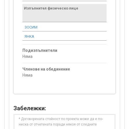
Изпълнител физическо лице
Договор
стойност
проекта*
ЗОСИМ
6 370.70
ЯНКА
511.29
Подизпълнители
Няма
Членове на обединение
Няма
Забележки:
* Договорената стойност по проекта може да е по-
ниска от отчетената поради някоя от следните