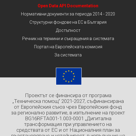
Open Data API Documentation
Нормативни документи за периода 2014 - 2020
Структурни фондове на ЕС в България
Достъпност
Речник на термини и съкращения в системата
Портал на Европейската комисия
За системата
Проектът се финансира от програма
„Техническа помощ” 2021-2027, съфинансирана
от Европейския съюз чрез Европейския фонд
за регионално развитие, в изпълнение на проект
BG16RFTA001-1.003-0001 „Дигитална
трансформация при управлението на
средствата от ЕС и от Националния план за
възстановяване и устойчивост, в изпълнение на