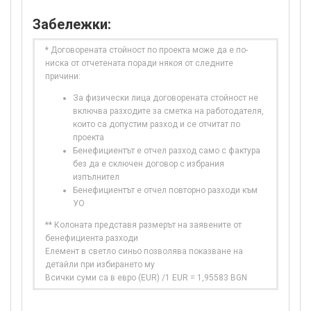
Забележки:
* Договорената стойност по проекта може да е по-
ниска от отчетената поради някоя от следните
причини:
За физически лица договорената стойност не
включва разходите за сметка на работодателя,
които са допустим разход и се отчитат по
проекта
Бенефициентът е отчел разход само с фактура
без да е сключен договор с избрания
изпълнител
Бенефициентът е отчел повторно разходи към
УО
** Колоната представя размерът на заявените от
бенефициента разходи
Елемент в светло синьо позволява показване на
детайли при избирането му
Всички суми са в евро (EUR) /1 EUR = 1,95583 BGN