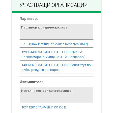
УЧАСТВАЩИ ОРГАНИЗАЦИИ
Партньори
Партньор юридическо лице
Договор
стойност
проекта*
971349047 Institute of Marine Research, (IMR)
0.00
129004492 ЗАЛИЧЕН ПАРТНЬОР: Висше
0.00
Военноморско Училище „Н. Й. Вапцаров“
148078636 ЗАЛИЧЕН ПАРТНЬОР: Институт по
0.00
рибни ресурси, гр. Варна
Изпълнители
Изпълнител юридическо лице
Договор
стойност
проекта*
103112016 ТАНЧЕВ И КО ООД
0.00