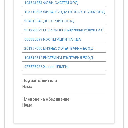
103643853 ФЛАЙ СИСТЕМ ООД
0.00
103710896 ФИНАНС ОДИТ КОНСУЛТ 2002 ООД
11 964.23
204915549 ДН СЕРВИЗ ЕООД
0.00
201398872 ЕНЕРГО-ПРО Енергийни услуги ЕАД
0.00
000885099 КООПЕРАЦИЯ ПАНДА
0.00
201397090 БИЗНЕС ХОТЕЛ ВАРНА ЕООД
0.00
103816814 ЕКСТРИЙМ-БЪЛГАРИЯ ЕООД
0.00
976576926 Хотел HEIMEN
0.00
Подизпълнители
Няма
Членове на обединение
Няма