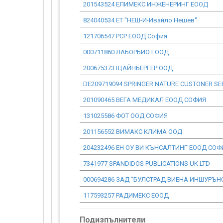
201543524 ЕЛИМЕКС ИНЖЕНЕРИНГ ЕООД
824040534 ЕТ "НЕШ-И-Ивайло Нешев"
121706547 РСР ЕООД София
000711860 ЛАБОРБИО ЕООД
200675373 ЩАЙНБЕРГЕР ООД
DE209719094 SPRINGER NATURE CUSTONER S
201090465 ВЕГА МЕДИКАЛ ЕООД СОФИЯ
131025586 ФОТ ООД СОФИЯ
201156552 ВИМАКС КЛИМА ООД
204232496 ЕН ОУ ВИ КЪНСАЛТИНГ ЕООД СОФ
7341977 SPANDIDOS PUBLICATIONS UK LTD
000694286 ЗАД "БУЛСТРАД ВИЕНА ИНШУРЪНС
117593257 РАДИМЕКС ЕООД
Подизпълнители