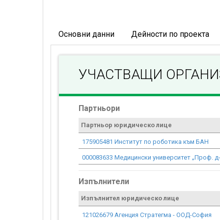
Основни данни
Дейности по проекта
УЧАСТВАЩИ ОРГАН
Партньори
Партньор юридическо лице
175905481 Институт по роботика към БАН
000083633 Медицински университет „Проф. д
Изпълнители
Изпълнител юридическо лице
121026679 Агенция Стратегма - ООД-София