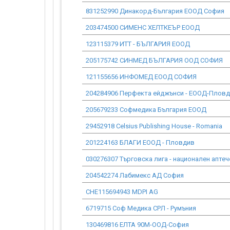
831252990 Динакорд-България ЕООД София
203474500 СИМЕНС ХЕЛТКЕЪР ЕООД
123115379 ИТТ - БЪЛГАРИЯ ЕООД
205175742 СИНМЕД БЪЛГАРИЯ ООД СОФИЯ
121155656 ИНФОМЕД ЕООД СОФИЯ
204284906 Перфекта ейджънси - ЕООД-Плов
205679233 Софмедика България ЕООД
29452918 Celsius Publishing House - Romania
201224163 БЛАГИ ЕООД - Пловдив
030276307 Търговска лига - национален аптеч
204542274 Лабимекс АД София
CHE115694943 MDPI AG
6719715 Соф Медика СРЛ - Румъния
130469816 ЕЛТА 90М-ООД-София