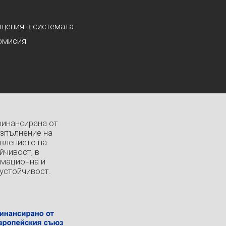
ащения в системата
омисия
финансирана от
изпълнение на
влението на
йчивост, в
рмационна и
устойчивост.