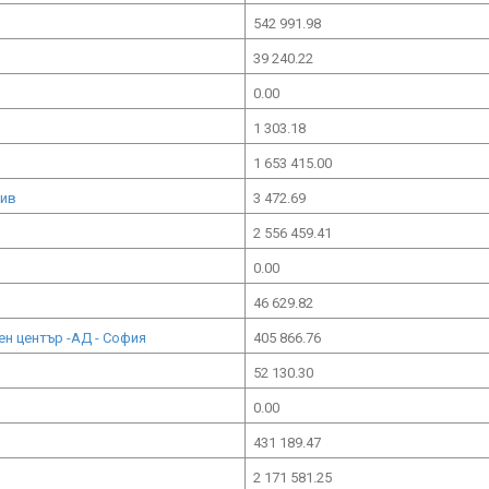
542 991.98
39 240.22
0.00
1 303.18
1 653 415.00
див
3 472.69
2 556 459.41
0.00
46 629.82
ен център -АД - София
405 866.76
52 130.30
0.00
431 189.47
2 171 581.25