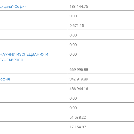
дицина"-София
183 144.75
0.00
9 671.15
0.00
0.00
А НАУЧНИ ИЗСЛЕДВАНИЯ И
0.00
У - ГАБРОВО
669 996.88
София
842 919.89
486 944.16
0.00
0.00
51 538.22
17 154.87