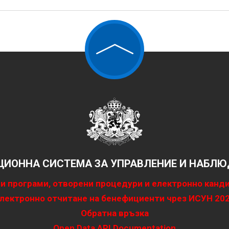
ИОННА СИСТЕМА ЗА УПРАВЛЕНИЕ И НАБЛЮД
и програми, отворени процедури и електронно канд
лектронно отчитане на бенефициенти чрез ИСУН 20
Обратна връзка
Open Data API Documentation