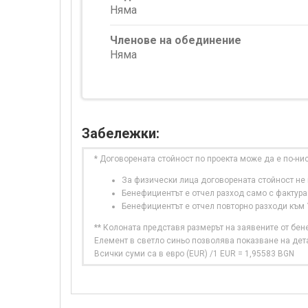
Няма
Членове на обединение
Няма
Забележки:
* Договорената стойност по проекта може да е по-ни
За физически лица договорената стойност не в
Бенефициентът е отчел разход само с фактура
Бенефициентът е отчел повторно разходи към
** Колоната представя размерът на заявените от бе
Елемент в светло синьо позволява показване на дет
Всички суми са в евро (EUR) /1 EUR = 1,95583 BGN