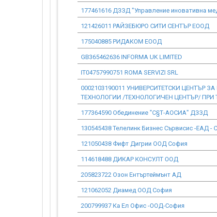
177461616 ДЗЗД "Управление иновативна ме
121426011 РАЙЗЕБЮРО СИТИ СЕНТЪР ЕООД
175040885 РИДАКОМ ЕООД
GB365462636 INFORMA UK LIMITED
IT04757990751 ROMA SERVIZI SRL
0002103190011 УНИВЕРСИТЕТСКИ ЦЕНТЪР З
ТЕХНОЛОГИИ /ТЕХНОЛОГИЧЕН ЦЕНТЪР/ ПРИ Т
177364590 Обединение "С§Т-АОСИА" ДЗЗД
130545438 Телелинк Бизнес Сървисис -ЕАД - 
121050438 Фифт Дигрии ООД София
114618488 ДИКАР КОНСУЛТ ООД
205823722 Озон Ентъртеймънт АД
121062052 Диамед ООД София
200799937 Ка Ел Офис -ООД-София