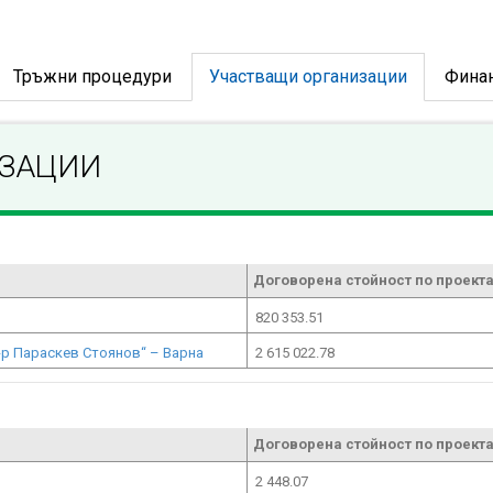
Тръжни процедури
Участващи организации
Фина
ИЗАЦИИ
Договорена стойност по проекта
820 353.51
-р Параскев Стоянов“ – Варна
2 615 022.78
Договорена стойност по проекта
2 448.07