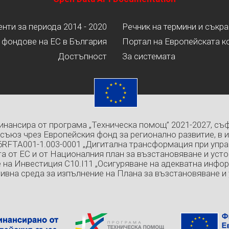
ти за периода 2014 - 2020
Речник на термини и съкр
 фондове на ЕС в България
Портал на Европейската к
Достъпност
За системата
инансира от програма „Техническа помощ” 2021-2027, съ
съюз чрез Европейския фонд за регионално развитие, в 
6RFTA001-1.003-0001 „Дигитална трансформация при упра
а от ЕС и от Националния план за възстановяване и усто
 на Инвестиция C10.I11 „Осигуряване на адекватна инфо
ивна среда за изпълнение на Плана за възстановяване и 