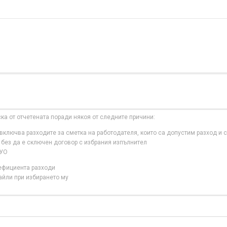
ска от отчетената поради някоя от следните причини:
ключва разходите за сметка на работодателя, които са допустим разход и с
 без да е сключен договор с избрания изпълнител
 УО
нефициента разходи
айли при избирането му