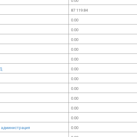
0.00
87 119.84
0.00
0.00
0.00
0.00
0.00
ОД
0.00
0.00
0.00
0.00
0.00
0.00
а администрация
0.00