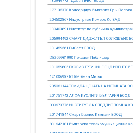
130949772 "ДОБИ ПРЕС" ЕООД
177135378 Консорциум България Ер и Посока
204502867 Индустриал Комерс Ко ЕАД
130403691 Институт по публична администра
205994492 СМАРТ ДИДЖИТЪЛ СОЛЮШЪНС Е
131459561 ЕмСофт ЕООД
DE209981990 Лексион Пъблишер
131059605 ЕКОВИС ТРЕЙНИНГ ЕНД ИВЕНТС БГ
121306987 ЕТ ЕМ-Емил Митев
205061144 ТЕМИДА ЦЕНАТА НА ИСТИНАТА О
201751742 АЛФА КУОЛИТИ БЪЛГАРИЯ ЕООД
000673776 ИНСТИТУТ ЗА СЛЕДДИПЛОМНА К
201741844 Смарт Бизнес Къмпани ЕООД
831642181 Българска телекомуникационна к