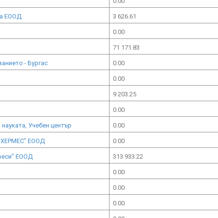
0.00
ка ЕООД
3 626.61
0.00
71 171.83
анието - Бургас
0.00
0.00
9 203.25
0.00
науката, Учебен център
0.00
 ХЕРМЕС" ЕООД
0.00
реси" ЕООД
313 933.22
0.00
0.00
0.00