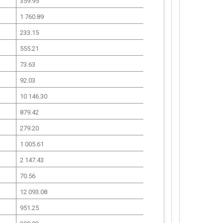
359.95
1 760.89
233.15
555.21
73.63
92.03
10 146.30
879.42
279.20
1 005.61
2 147.43
70.56
12 093.08
951.25