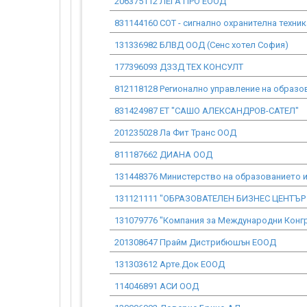
206375112 ЛЕГА ПРО ЕООД
831144160 СОТ - сигнално охранителна техни
131336982 БЛВД ООД (Сенс хотел София)
177396093 ДЗЗД ТЕХ КОНСУЛТ
812118128 Регионално управление на образов
831424987 ЕТ "САШО АЛЕКСАНДРОВ-САТЕЛ"
201235028 Ла Фит Транс ООД
811187662 ДИАНА ООД
131448376 Министерство на образованието и 
131121111 "ОБРАЗОВАТЕЛЕН БИЗНЕС ЦЕНТЪР
131079776 "Компания за Международни Конг
201308647 Прайм Дистрибюшън ЕООД
131303612 Арте.Док ЕООД
114046891 АСИ ООД