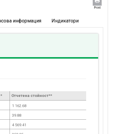
Print
нсова информация
Индикатори
*
Отчетена стойност**
1 162.68
39.88
4 569.41