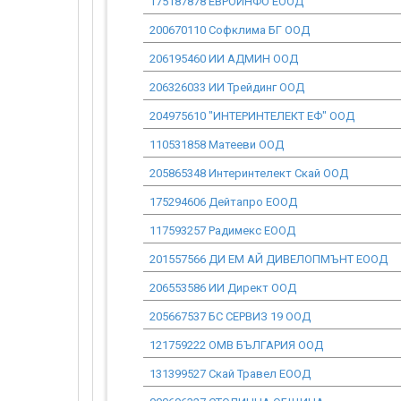
175187878 ЕВРОИНФО ЕООД
200670110 Софклима БГ ООД
206195460 ИИ АДМИН ООД
206326033 ИИ Трейдинг ООД
204975610 "ИНТЕРИНТЕЛЕКТ ЕФ" ООД
110531858 Матееви ООД
205865348 Интеринтелект Скай ООД
175294606 Дейтапро ЕООД
117593257 Радимекс ЕООД
201557566 ДИ ЕМ АЙ ДИВЕЛОПМЪНТ ЕООД
206553586 ИИ Директ ООД
205667537 БС СЕРВИЗ 19 ООД
121759222 ОМВ БЪЛГАРИЯ ООД
131399527 Скай Травел ЕООД