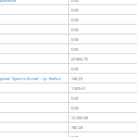
 финанси
0.00
0.00
0.00
0.00
0.00
0.00
20 860.70
0.00
лие "Христо Ботев" - гр. Ямбол
146.23
1 005.61
0.00
0.00
12 093.08
782.28