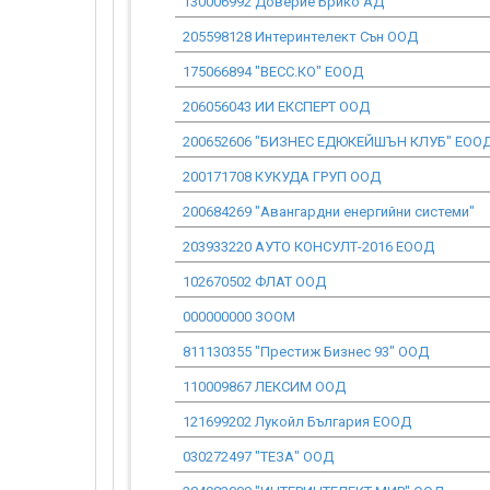
130006992 Доверие Брико АД
205598128 Интеринтелект Сън ООД
175066894 "ВЕСС.КО" ЕООД
206056043 ИИ ЕКСПЕРТ ООД
200652606 "БИЗНЕС ЕДЮКЕЙШЪН КЛУБ" ЕОО
200171708 КУКУДА ГРУП ООД
200684269 "Авангардни енергийни системи"
203933220 АУТО КОНСУЛТ-2016 ЕООД
102670502 ФЛАТ ООД
000000000 ЗООМ
811130355 "Престиж Бизнес 93" ООД
110009867 ЛЕКСИМ ООД
121699202 Лукойл България ЕООД
030272497 "ТЕЗА" ООД