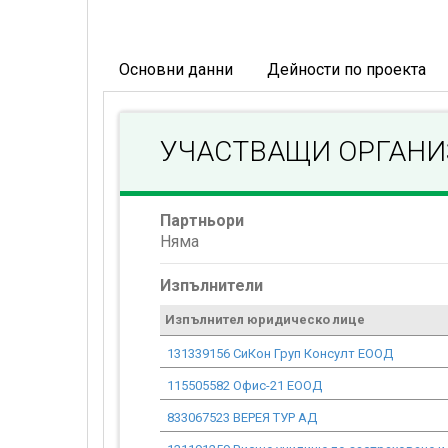
Основни данни
Дейности по проекта
УЧАСТВАЩИ ОРГАН
Партньори
Няма
Изпълнители
Изпълнител юридическо лице
131339156 СиКон Груп Консулт ЕООД
115505582 Офис-21 ЕООД
833067523 ВЕРЕЯ ТУР АД