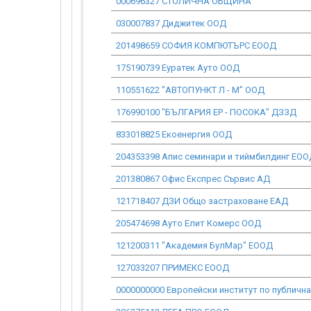
000696327 СТОЛИЧНА ОБЩИНА
030007837 Диджитек ООД
201498659 СОФИЯ КОМПЮТЪРС ЕООД
175190739 Еуратек Ауто ООД
110551622 "АВТОПУНКТ Л - М" ООД
176990100 "БЪЛГАРИЯ ЕР - ПОСОКА" ДЗЗД
833018825 Екоенергия ООД
204353398 Апис семинари и тиймбилдинг ЕО
201380867 Офис Експрес Сървис АД
121718407 ДЗИ Общо застраховане ЕАД
205474698 Ауто Елит Комерс ООД
121200311 "Академия БулМар" ЕООД
127033207 ПРИМЕКС ЕООД
0000000000 Европейски институт по публичн