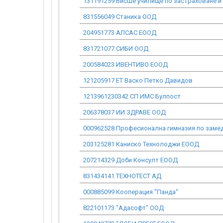
131191259 Висше училище по застраховане и
831556049 Станика ООД
204951773 АЛСАС ЕООД
831721077 СИБИ ООД
200584023 ИВЕНТИВО ЕООД
121205917 ЕТ Васко Петко Давидов
1213961230342 СП ИМС Булпост
206378037 ИИ ЗДРАВЕ ООД
000962528 Професионална гимназия по замеде
203125281 Каниско Технолоджи ЕООД
207214329 Доби Консулт ЕООД
831434141 ТЕХНОТЕСТ АД
000885099 Кооперация "Панда"
822101173 "Адасофт" ООД