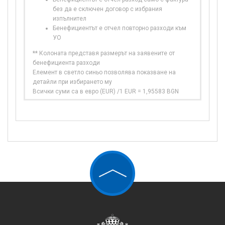
без да е сключен договор с избрания
изпълнител
Бенефициентът е отчел повторно разходи към
УО
** Колоната представя размерът на заявените от
бенефициента разходи
Елемент в светло синьо позволява показване на
детайли при избирането му
Всички суми са в евро (EUR) /1 EUR = 1,95583 BGN