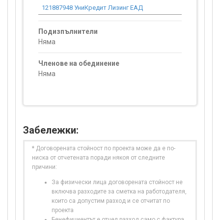
121887948 УниКредит Лизинг ЕАД
0.00
Подизпълнители
Няма
Членове на обединение
Няма
Забележки:
* Договорената стойност по проекта може да е по-
ниска от отчетената поради някоя от следните
причини:
За физически лица договорената стойност не
включва разходите за сметка на работодателя,
които са допустим разход и се отчитат по
проекта
Бенефициентът е отчел разход само с фактура