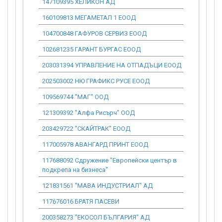
147109395 ХЕЛИКОН АД
0.00
160109813 МЕГАМЕТАЛ 1 ЕООД
117 181.96
104700848 ГАФУРОВ СЕРВИЗ ЕООД
23 192.20
102681235 ГАРАНТ БУРГАС ЕООД
3 552.36
203031394 УПРАВЛЕНИЕ НА ОТПАДЪЦИ ЕООД
0.00
202503002 НЮ ГРАФИКС РУСЕ ЕООД
0.00
109569744 "МАГ" ООД
54 201.81
121309392 "Алфа Рисърч" ООД
5 202.91
203429722 "СКАЙТРАК" ЕООД
17 179.41
117005978 АВАНГАРД ПРИНТ ЕООД
0.00
117688092 Сдружение "Европейски център в
9 349.99
подкрепа на бизнеса"
121831561 "МАВА ИНДУСТРИАЛ" АД
21 940.56
117676016 БРАТЯ ПАСЕВИ
1 532.03
200358273 "ЕКОСОЛ БЪЛГАРИЯ" АД
64 729.55