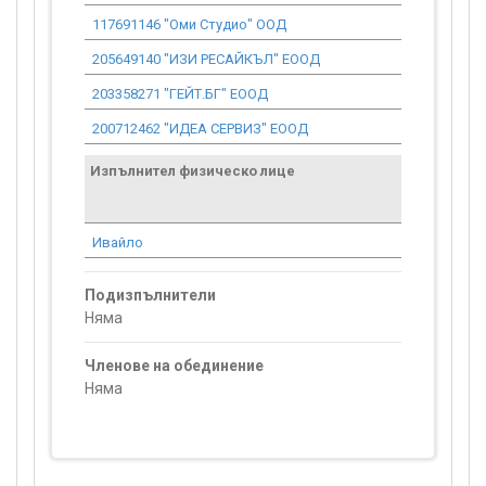
117691146 "Оми Студио" ООД
2 349.90
205649140 "ИЗИ РЕСАЙКЪЛ" ЕООД
4 109.25
203358271 "ГЕЙТ.БГ" ЕООД
762.85
200712462 "ИДЕА СЕРВИЗ" ЕООД
25 322.63
Изпълнител физическо лице
Договор
стойност
проекта*
Ивайло
613.55
Подизпълнители
Няма
Членове на обединение
Няма