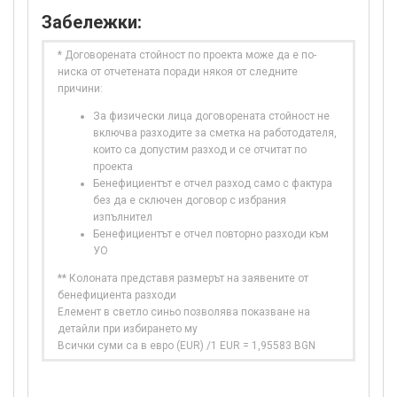
Забележки:
* Договорената стойност по проекта може да е по-
ниска от отчетената поради някоя от следните
причини:
За физически лица договорената стойност не
включва разходите за сметка на работодателя,
които са допустим разход и се отчитат по
проекта
Бенефициентът е отчел разход само с фактура
без да е сключен договор с избрания
изпълнител
Бенефициентът е отчел повторно разходи към
УО
** Колоната представя размерът на заявените от
бенефициента разходи
Елемент в светло синьо позволява показване на
детайли при избирането му
Всички суми са в евро (EUR) /1 EUR = 1,95583 BGN