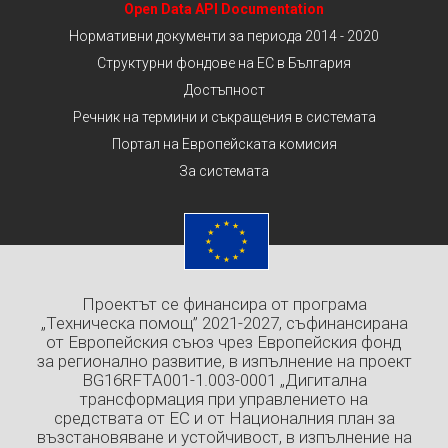
Open Data API Documentation
Нормативни документи за периода 2014 - 2020
Структурни фондове на ЕС в България
Достъпност
Речник на термини и съкращения в системата
Портал на Европейската комисия
За системата
Проектът се финансира от програма
„Техническа помощ” 2021-2027, съфинансирана
от Европейския съюз чрез Европейския фонд
за регионално развитие, в изпълнение на проект
BG16RFTA001-1.003-0001 „Дигитална
трансформация при управлението на
средствата от ЕС и от Националния план за
възстановяване и устойчивост, в изпълнение на