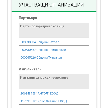
УЧАСТВАЩИ ОРГАНИЗАЦИИ
Партньори
Партньор юридическо лице
Договор
стойност
проекта*
000530504 Община Ветово
65 528.14
000530657 Община Сливо поле
58 974.58
000565626 Община Тутракан
87 556.14
Изпълнители
Изпълнител юридическо лице
Договор
стойност
проекта*
206843753 "АНГОЛ" ЕООД
8 528.35
117693072 "Крис Дизайн" ЕООД
4 785.69