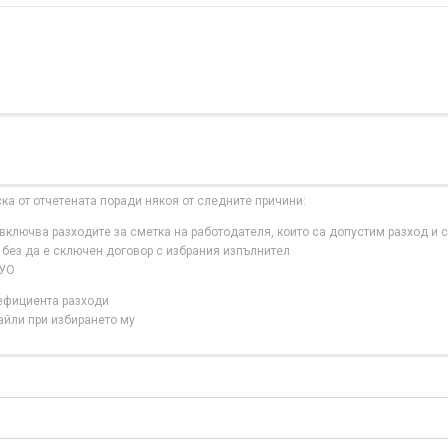
ска от отчетената поради някоя от следните причини:
ключва разходите за сметка на работодателя, които са допустим разход и с
 без да е сключен договор с избрания изпълнител
 УО
нефициента разходи
айли при избирането му