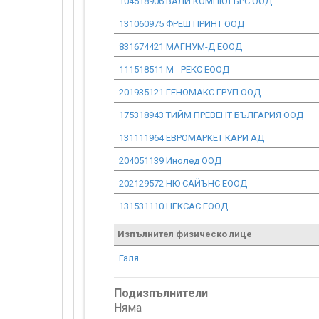
104518906 ВАЛИ КОМПЮТЪРС ООД
131060975 ФРЕШ ПРИНТ ООД
831674421 МАГНУМ-Д ЕООД
111518511 М - РЕКС ЕООД
201935121 ГЕНОМАКС ГРУП ООД
175318943 ТИЙМ ПРЕВЕНТ БЪЛГАРИЯ ООД
131111964 ЕВРОМАРКЕТ КАРИ АД
204051139 Инолед ООД
202129572 НЮ САЙЪНС ЕООД
131531110 НЕКСАС ЕООД
Изпълнител физическо лице
Галя
Подизпълнители
Няма