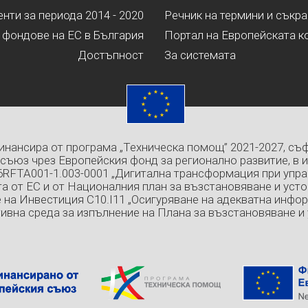
ти за периода 2014 - 2020
Речник на термини и съкр
 фондове на ЕС в България
Портал на Европейската к
Достъпност
За системата
инансира от програма „Техническа помощ” 2021-2027, съ
съюз чрез Европейския фонд за регионално развитие, в 
6RFTA001-1.003-0001 „Дигитална трансформация при упра
а от ЕС и от Националния план за възстановяване и усто
 на Инвестиция C10.I11 „Осигуряване на адекватна инфо
ивна среда за изпълнение на Плана за възстановяване и 