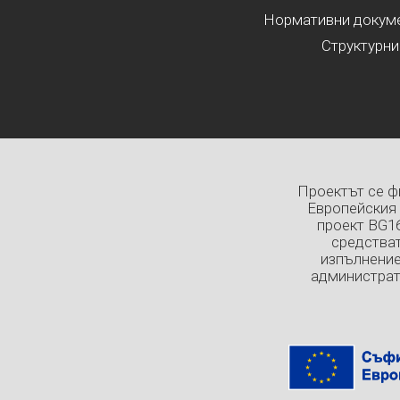
Нормативни докумен
Структурни
Проектът се ф
Европейския 
проект BG1
средстват
изпълнение
администрат