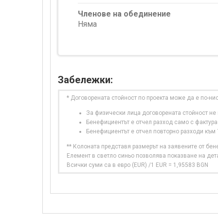
Членове на обединение
Няма
Забележки:
* Договорената стойност по проекта може да е по-ни
За физически лица договорената стойност не в
Бенефициентът е отчел разход само с фактура
Бенефициентът е отчел повторно разходи към
** Колоната представя размерът на заявените от бе
Елемент в светло синьо позволява показване на дет
Всички суми са в евро (EUR) /1 EUR = 1,95583 BGN