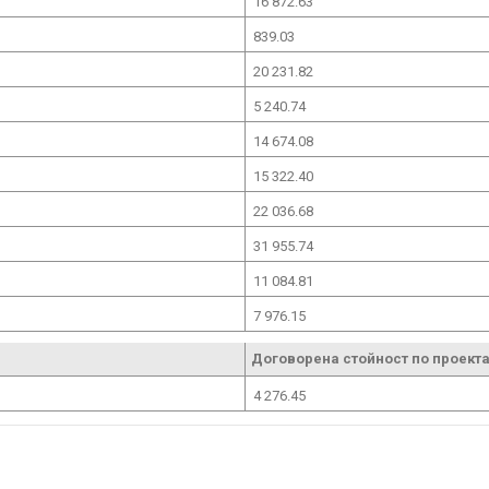
16 872.63
839.03
20 231.82
5 240.74
14 674.08
15 322.40
22 036.68
31 955.74
11 084.81
7 976.15
Договорена стойност по проекта
4 276.45