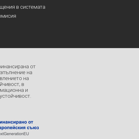
ащения в системата
омисия
финансирана от
изпълнение на
влението на
йчивост, в
рмационна и
устойчивост.