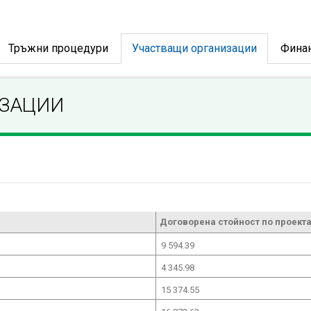
Тръжни процедури
Участващи организации
Фина
ИЗАЦИИ
Договорена стойност по проекта
9 594.39
4 345.98
15 374.55