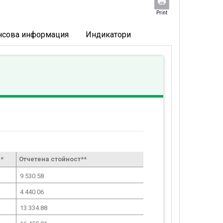
Print
нсова информация
Индикатори
*
Отчетена стойност**
9 530.58
4 440.06
13 334.88