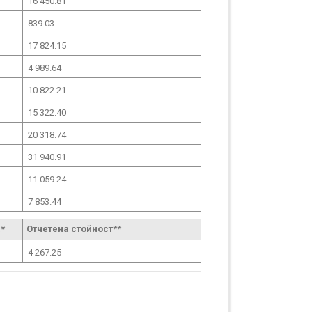
16 450.81
839.03
17 824.15
4 989.64
10 822.21
15 322.40
20 318.74
31 940.91
11 059.24
7 853.44
*
Отчетена стойност**
4 267.25