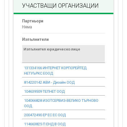
УЧАСТВАЩИ ОРГАНИЗАЦИИ
Партньори
Няма
Изпълнители
Изпълнител юридическо лице
Договор
стойност
проекта*
131334166 ИНТЕРНЕТ КОРПОРЕЙТЕД
0.00
НЕТУЪРКС ЕООД
814220142 АВИ - Дизайн ООД
0.00
104639509 ТЕЛНЕТ ООД
0.00
104066828 ИЗОТСЕРВИЗ-ВЕЛИКО ТЪРНОВО
0.00
ООД
200472490 ЕР ЕС ЕС ООД
0.00
114663825 П ЕНД В ООД
0.00