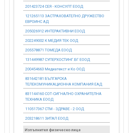
201423724 СЕЯ - КОНСУЛТ ЕООД
0.00
121265113 ЗАСТРАХОВАТЕЛНО ДРУЖЕСТВО
0.00
ЕВРОИНС АД
205026912 ИНТЕРАКТИВНИ ЕООД
0.00
202249002 К МЕДИЯ ТЕК ООД
0.00
205578871 ТОМЕДА ЕООД
0.00
131449987 СУПЕРХОСТИНГ.БГ ЕООД
0.00
200454663 Медиатекст и Ко ООД
0.00
831642181 БЪЛГАРСКА
0.00
ТЕЛЕКОМУНИКАЦИОННА КОМПАНИЯ ЕАД
831144160 СОТ-СИГНАЛНО ОХРАНИТЕЛНА
0.00
ТЕХНИКА ЕООД
110517367 СТМ - ЗДРАВЕ - 2 ООД
0.00
203218611 ЗИТАЛ ЕООД
0.00
Изпълнител физическо лице
Договор