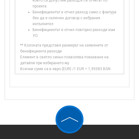
които са допустим разход и се отчитат по
проекта
Бенефициентът е отчел разход само с фактура
без да е сключен договор с избрания
изпълнител
Бенефициентът е отчел повторно разходи към
УО
** Колоната представя размерът на заявените от
бенефициента разходи
Елемент в светло синьо позволява показване на
детайли при избирането му
Всички суми са в евро (EUR) /1 EUR = 1,95583 BGN