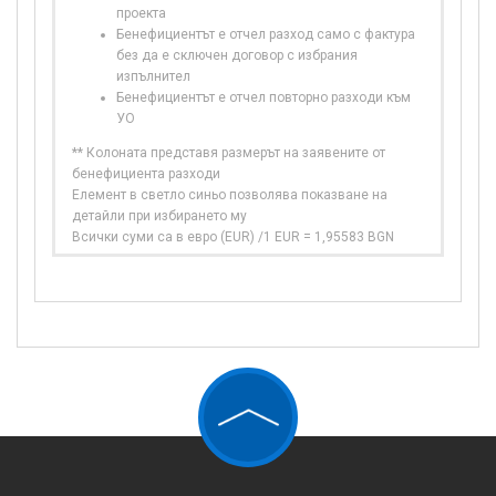
проекта
Бенефициентът е отчел разход само с фактура
без да е сключен договор с избрания
изпълнител
Бенефициентът е отчел повторно разходи към
УО
** Колоната представя размерът на заявените от
бенефициента разходи
Елемент в светло синьо позволява показване на
детайли при избирането му
Всички суми са в евро (EUR) /1 EUR = 1,95583 BGN