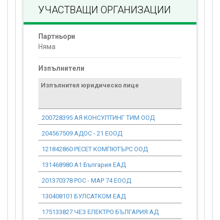
УЧАСТВАЩИ ОРГАНИЗАЦИИ
Партньори
Няма
Изпълнители
Изпълнител юридическо лице
Договор
стойност
проекта*
200728395 АЯ КОНСУЛТИНГ ТИМ ООД
0.00
204567509 АДОС - 21 ЕООД
0.00
121842860 РЕСЕТ КОМПЮТЪРС ООД
0.00
131468980 А1 България ЕАД
0.00
201370378 РОС - МАР 74 ЕООД
0.00
130408101 БУЛСАТКОМ ЕАД
0.00
175133827 ЧЕЗ ЕЛЕКТРО БЪЛГАРИЯ АД
0.00