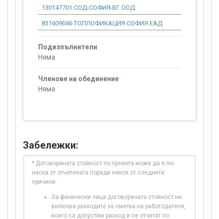
130147701 СОД-СОФИЯ-БГ ООД
0.00
831609046 ТОПЛОФИКАЦИЯ СОФИЯ ЕАД
0.00
Подизпълнители
Няма
Членове на обединение
Няма
Забележки:
* Договорената стойност по проекта може да е по-
ниска от отчетената поради някоя от следните
причини:
За физически лица договорената стойност не
включва разходите за сметка на работодателя,
които са допустим разход и се отчитат по