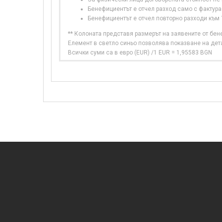
Бенефициентът е отчел разход само с фактура
Бенефициентът е отчел повторно разходи към
** Колоната представя размерът на заявените от бе
Елемент в светло синьо позволява показване на дет
Всички суми са в евро (EUR) /1 EUR = 1,95583 BGN