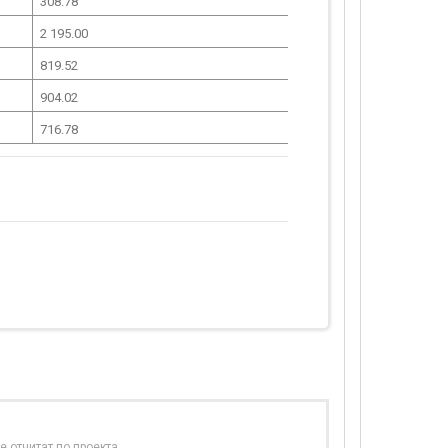
308.78
2 195.00
819.52
904.02
716.78
е отчитат по проекта