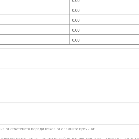
0.00
0.00
0.00
0.00
0.00
ска от отчетената поради някоя от следните причини:
ключва разходите за сметка на работодателя, които са допустим разход и с