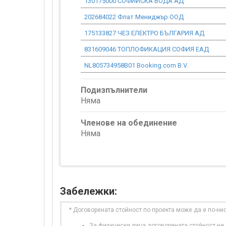
130175000 СОФИЙСКА ВОДА АД
202684022 Флат Мениджър ООД
175133827 ЧЕЗ ЕЛЕКТРО БЪЛГАРИЯ АД
831609046 ТОПЛОФИКАЦИЯ СОФИЯ ЕАД
NL805734958B01 Booking.com B.V.
Подизпълнители
Няма
Членове на обединение
Няма
Забележки:
* Договорената стойност по проекта може да е по-ни
За физически лица договорената стойност не в