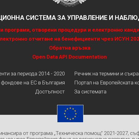
ИОННА СИСТЕМА ЗА УПРАВЛЕНИЕ И НАБЛЮД
и програми, отворени процедури и електронно канд
лектронно отчитане на бенефициенти чрез ИСУН 20
Обратна връзка
Open Data API Documentation
ти за периода 2014 - 2020
Речник на термини и съкр
 фондове на ЕС в България
Портал на Европейската к
Достъпност
За системата
инансира от програма „Техническа помощ” 2021-2027, съ