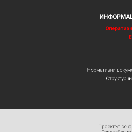
ИНФОРМАЦ
Оперативн
Е
Нормативни докумен
Структурни
Проектът се ф