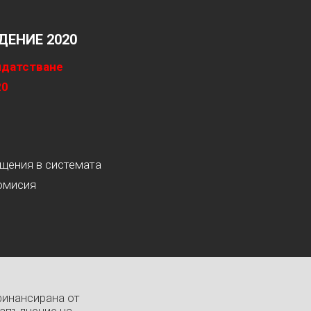
ЕНИЕ 2020
идатстване
20
ащения в системата
омисия
финансирана от