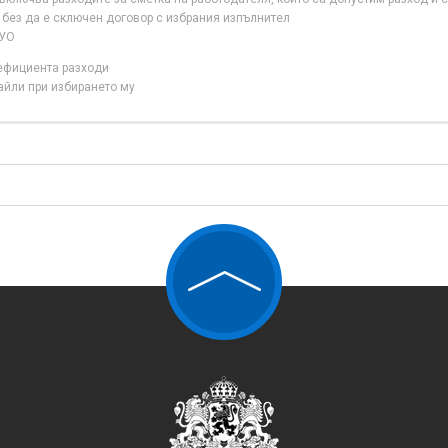
 без да е сключен договор с избрания изпълнител
 УО
нефициента разходи
айли при избирането му