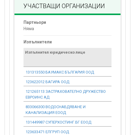
УЧАСТВАЩИ ОРГАНИЗАЦИИ
Партньори
Няма
Изпълнители
Изпълнител юридическо лице
Договор
стойност
проекта*
131313550 БАУМАКС БЪЛГАРИЯ ООД
0.00
123622012 БАГИРА ООД
0.00
121265113 ЗАСТРАХОВАТЕЛНО ДРУЖЕСТВО
0.00
ЕВРОИНС АД
833066300 ВОДОСНАБДЯВАНЕ И
0.00
КАНАЛИЗАЦИЯ ЕООД
131449987 СУПЕРХОСТИНГ.БГ ЕООД
0.00
123633471 ЕЛГРУП ООД
0.00