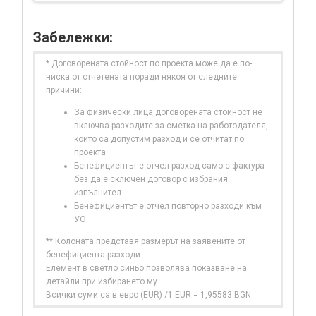
Забележки:
* Договорената стойност по проекта може да е по-
ниска от отчетената поради някоя от следните
причини:
За физически лица договорената стойност не
включва разходите за сметка на работодателя,
които са допустим разход и се отчитат по
проекта
Бенефициентът е отчел разход само с фактура
без да е сключен договор с избрания
изпълнител
Бенефициентът е отчел повторно разходи към
УО
** Колоната представя размерът на заявените от
бенефициента разходи
Елемент в светло синьо позволява показване на
детайли при избирането му
Всички суми са в евро (EUR) /1 EUR = 1,95583 BGN