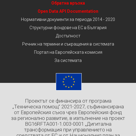
Обратна връзка
Open Data API Documentation
Нормативни документи за периода 2014 - 2020
Структурни фондове на ЕС в България
Достъпност
Речник на термини и съкращения в системата
Портал на Европейската комисия
За системата
Проектът се финансира от програма
„Техническа помощ” 2021-2027, съфинансирана
от Европейския съюз чрез Европейския фонд
за регионално развитие, в изпълнение на проект
BG16RFTA001-1.003-0001 „Дигитална
трансформация при управлението на
средствата от ЕС и от Националния план за