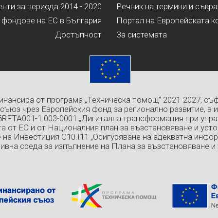
ти за периода 2014 - 2020
Речник на термини и съкр
 фондове на ЕС в България
Портал на Европейската к
Достъпност
За системата
инансира от програма „Техническа помощ” 2021-2027, съ
съюз чрез Европейския фонд за регионално развитие, в 
6RFTA001-1.003-0001 „Дигитална трансформация при упра
а от ЕС и от Националния план за възстановяване и усто
 на Инвестиция C10.I11 „Осигуряване на адекватна инфо
ивна среда за изпълнение на Плана за възстановяване и 