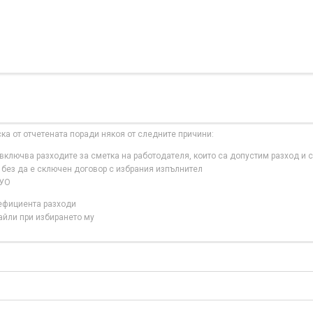
ска от отчетената поради някоя от следните причини:
ключва разходите за сметка на работодателя, които са допустим разход и с
 без да е сключен договор с избрания изпълнител
 УО
нефициента разходи
айли при избирането му