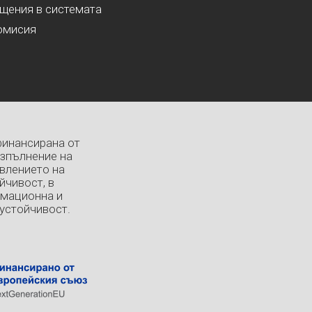
ащения в системата
омисия
финансирана от
изпълнение на
влението на
йчивост, в
рмационна и
устойчивост.