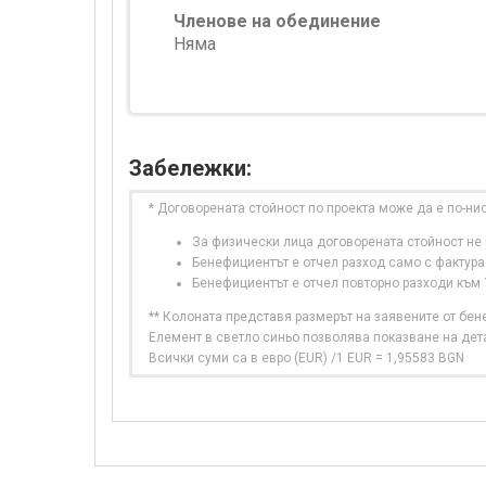
Членове на обединение
Няма
Забележки:
* Договорената стойност по проекта може да е по-ни
За физически лица договорената стойност не в
Бенефициентът е отчел разход само с фактура
Бенефициентът е отчел повторно разходи към
** Колоната представя размерът на заявените от бе
Елемент в светло синьо позволява показване на дет
Всички суми са в евро (EUR) /1 EUR = 1,95583 BGN