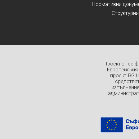
Нормативни докумен
Структурни
Проектът се ф
Европейския 
проект BG1
средстват
изпълнение
администрат