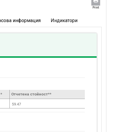
Print
нсова информация
Индикатори
*
Отчетена стойност**
59.47