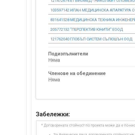
121472674 ЕТ БИОМЕД - НИКОЛАЙ ГОЛОМЕХ
103597142 ИЛАН МЕДИЦИНСКА АПАРАТУРА 
831641528 МЕДИЦИНСКА ТЕХНИКА ИНЖЕНЕР
205772132 "ПЕРСПЕКТИВ ЮНИТИ" ЕООД
121762040 ГЛОБЪЛ СИСТЕМ СЪЛЮШЪН ООД
Подизпълнители
Няма
Членове на обединение
Няма
Забележки:
* Договорената стойност по проекта може да е по-ни
За физически лица договорената стойност не в