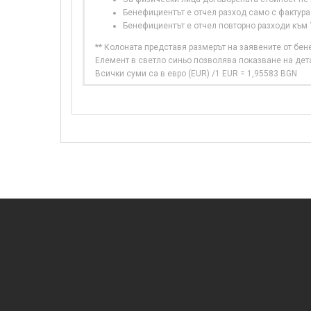
Бенефициентът е отчел разход само с фактура
Бенефициентът е отчел повторно разходи към
** Колоната представя размерът на заявените от бе
Елемент в светло синьо позволява показване на дет
Всички суми са в евро (EUR) /1 EUR = 1,95583 BGN