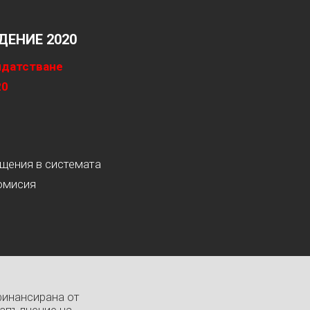
ЕНИЕ 2020
идатстване
20
ащения в системата
омисия
финансирана от