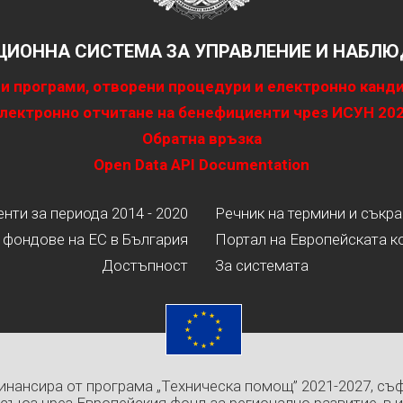
ИОННА СИСТЕМА ЗА УПРАВЛЕНИЕ И НАБЛЮД
и програми, отворени процедури и електронно канд
лектронно отчитане на бенефициенти чрез ИСУН 20
Обратна връзка
Open Data API Documentation
ти за периода 2014 - 2020
Речник на термини и съкр
 фондове на ЕС в България
Портал на Европейската к
Достъпност
За системата
инансира от програма „Техническа помощ” 2021-2027, съ