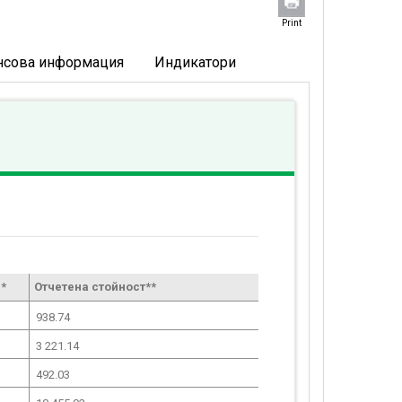
Print
нсова информация
Индикатори
*
Отчетена стойност**
938.74
3 221.14
492.03