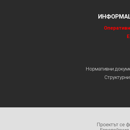
ИНФОРМАЦ
Оперативн
Е
Нормативни докумен
Структурни
Проектът се ф