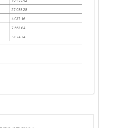
10 455.92
27 088.28
4 037.16
7 563.84
5 874.74
е отчитат по проекта