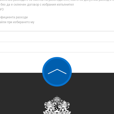
 без да е сключен договор с избрания изпълнител
 УО
нефициента разходи
айли при избирането му