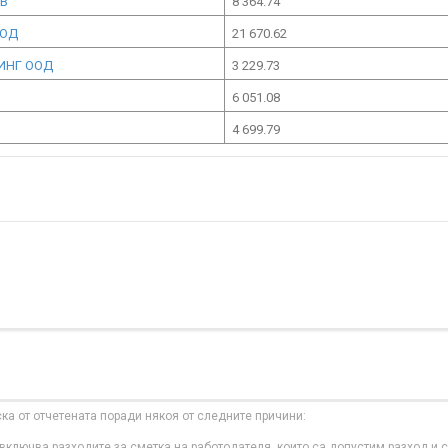
ОВ
8 364.74
ООД
21 670.62
ИНГ ООД
3 229.73
6 051.08
4 699.79
ска от отчетената поради някоя от следните причини:
ключва разходите за сметка на работодателя, които са допустим разход и с