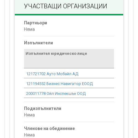
УЧАСТВАЩИ ОРГАНИЗАЦИИ
Партньори
Няма
Изпълнители
Изпълнител юридическо лице
Договор
стойност
проекта*
121721702 Ауто Мобайл АД
0.00
121194552 Бизнес Навигатор ЕООД
0.00
200011778 Ойл Инспекшън ООД
0.00
Подизпълнители
Няма
Членове на обединение
Няма