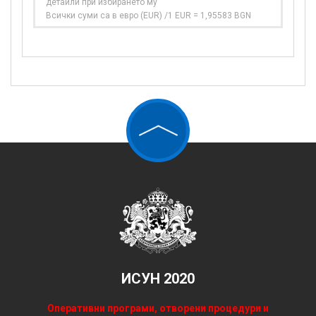
детайли при избирането му
Всички суми са в евро (EUR) /1 EUR = 1,95583 BGN
ИСУН 2020
Оперативни програми, отворени процедури и