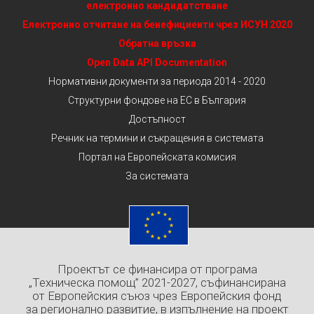
електронно кандидатстване
Електронно отчитане на бенефициенти чрез ИСУН 2020
Обратна връзка
Open Data API Documentation
Нормативни документи за периода 2014 - 2020
Структурни фондове на ЕС в България
Достъпност
Речник на термини и съкращения в системата
Портал на Европейската комисия
За системата
Проектът се финансира от програма
„Техническа помощ” 2021-2027, съфинансирана
от Европейския съюз чрез Европейския фонд
за регионално развитие, в изпълнение на проект