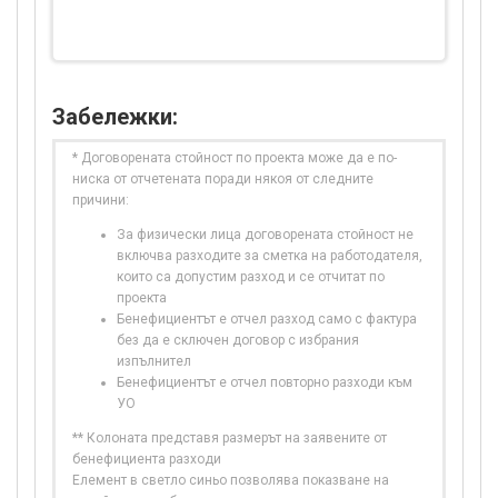
Забележки:
* Договорената стойност по проекта може да е по-
ниска от отчетената поради някоя от следните
причини:
За физически лица договорената стойност не
включва разходите за сметка на работодателя,
които са допустим разход и се отчитат по
проекта
Бенефициентът е отчел разход само с фактура
без да е сключен договор с избрания
изпълнител
Бенефициентът е отчел повторно разходи към
УО
** Колоната представя размерът на заявените от
бенефициента разходи
Елемент в светло синьо позволява показване на